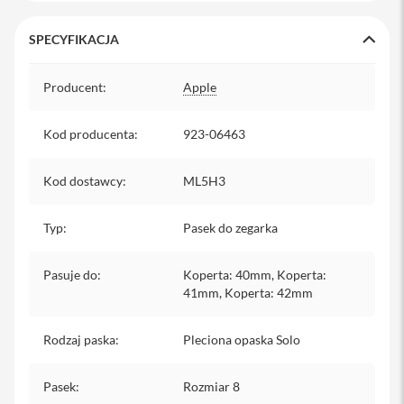
y
SPECYFIKACJA
P
l
Specyfikacja
e
Producent
:
Apple
c
a
k
Kod producenta
:
923-06463
i
S
Kod dostawcy
:
ML5H3
e
r
v
Typ
:
Pasek do zegarka
i
c
e
Pasuje do
:
Koperta: 40mm, Koperta:
P
41mm, Koperta: 42mm
a
c
k
Rodzaj paska
:
Pleciona opaska Solo
M
a
c
Pasek
:
Rozmiar 8