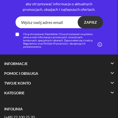
aby otrzymywać informacje o aktualnych
i
promocjach, okazjach i najlepszych ofertach.
P
h
o
ZAPISZ
n
e
Chcę otrzymywać Newsletter. Chcę otrzymywać na podany
1
adres e-mail informacje o promocjach, nowościach,
6
konkursach, specjalnych rabatach. Zapoznałem się z treścią
Regulaminu oraz Polityki Prywatności i akceptuję ich
P
postanowienia.
l
u
s
INFORMACJE
i
POMOC I OBSŁUGA
P
h
TWOJE KONTO
o
n
KATEGORIE
e
1
5
P
INFOLINIA
r
(+48) 22 100 25 20
o