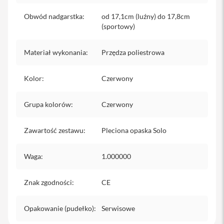
iPhone
Obwód nadgarstka
:
od 17,1cm (luźny) do 17,8cm
(sportowy)
i
P
h
Materiał wykonania
:
Przędza poliestrowa
o
n
e
Kolor
:
Czerwony
1
7
P
Grupa kolorów
:
Czerwony
r
o
Zawartość zestawu
:
Pleciona opaska Solo
i
P
h
Waga
:
1.000000
o
n
e
Znak zgodności
:
CE
1
7
P
Opakowanie (pudełko)
:
Serwisowe
r