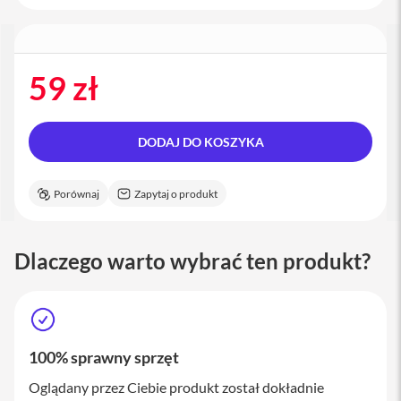
a
c
B
o
o
59 zł
k
P
r
o
DODAJ DO KOSZYKA
1
6
Porównaj
Zapytaj o produkt
i
M
a
c
Dlaczego warto wybrać ten produkt?
M
a
c
m
i
100% sprawny sprzęt
n
i
Oglądany przez Ciebie produkt został dokładnie