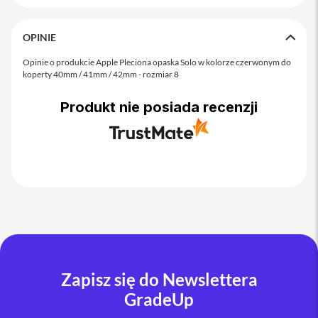
o
M
a
OPINIE
x
Opinie o produkcie Apple Pleciona opaska Solo w kolorze czerwonym do
i
koperty 40mm / 41mm / 42mm - rozmiar 8
P
h
Produkt nie posiada recenzji
o
n
e
1
7
i
P
h
o
n
e
1
6
Zapisz się do Newslettera
P
GradeUp
r
o