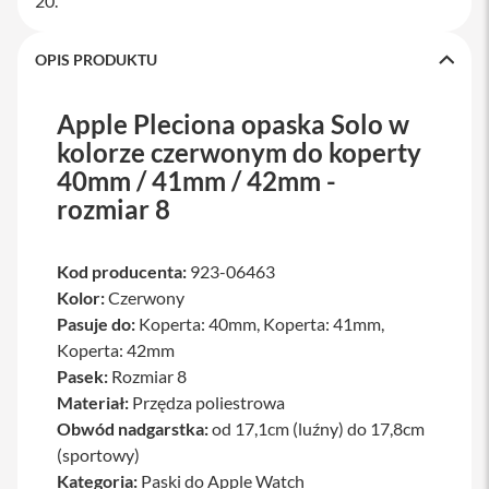
20.
a
w
i
OPIS PRODUKTU
a
t
u
Apple Pleciona opaska Solo w
r
y
kolorze czerwonym do koperty
40mm / 41mm / 42mm -
M
rozmiar 8
y
s
z
k
Kod producenta:
923-06463
i
Kolor:
Czerwony
G
Pasuje do:
Koperta: 40mm, Koperta: 41mm,
ł
Koperta: 42mm
a
d
Pasek:
Rozmiar 8
z
Materiał:
Przędza poliestrowa
i
Obwód nadgarstka:
od 17,1cm (luźny) do 17,8cm
k
i
(sportowy)
Kategoria:
Paski do Apple Watch
K