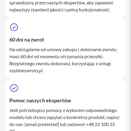
sprawdzony przez naszych ekspertów, aby zapewnić
M
a
najwyższy standard jakości i pełną funkcjonalność.
c
S
t
u
d
60 dni na zwrot
i
o
Na odstąpienie od umowy zakupu i dokonanie zwrotu
masz 60 dni od momentu otrzymania przesyłki.
A
k
Bezpłatnego zwrotu dokonasz, korzystając z usługi
c
szybkiezwroty.pl
e
s
o
r
i
a
Pomoc naszych ekspertów
M
a
Jeśli potrzebujesz pomocy z wyborem odpowiedniego
c
modelu lub chcesz zapytać o konkretny produkt, napisz
do nas:
[email protected]
lub zadzwoń +48 22 100 25
K
l