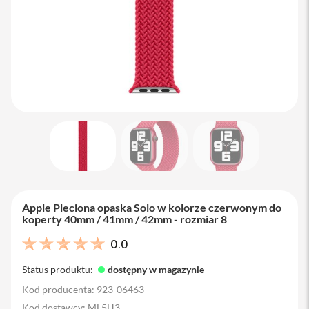
M
a
c
B
o
o
k
A
i
r
1
3
M
a
c
B
Apple Pleciona opaska Solo w kolorze czerwonym do
o
koperty 40mm / 41mm / 42mm - rozmiar 8
o
k
0.0
A
i
Status produktu:
dostępny w magazynie
r
1
Kod producenta: 923-06463
5
Kod dostawcy: ML5H3