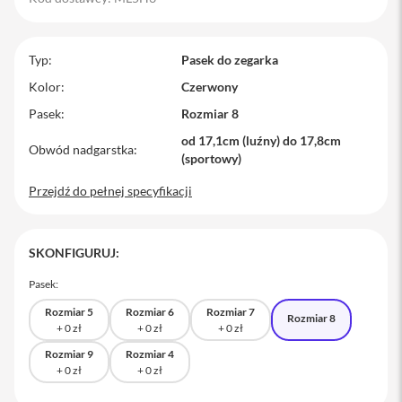
M
a
c
Typ
Pasek do zegarka
B
o
Kolor
Czerwony
o
Pasek
Rozmiar 8
k
P
od 17,1cm (luźny) do 17,8cm
r
Obwód nadgarstka
(sportowy)
o
Przejdź do pełnej specyfikacji
M
a
c
B
SKONFIGURUJ:
o
o
Pasek:
k
P
Rozmiar 5
Rozmiar 6
Rozmiar 7
Rozmiar 8
r
o
1
Rozmiar 9
Rozmiar 4
4
M