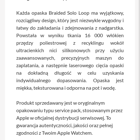
a
b
Każda opaska Braided Solo Loop ma wyjątkowy,
l
rozciągliwy design, który jest niezwykle wygodny i
e
i
łatwy do zakładania i zdejmowania z nadgarstka.
a
Powstała w wyniku tkania 16 000 włókien
d
przędzy poliestrowej z recyklingu wokół
a
p
ultracienkich nici silikonowych przy użyciu
t
zaawansowanych, precyzyjnych maszyn do
e
r
zaplatania, a następnie laserowego cięcia opaski
y
na dokładną długość w celu uzyskania
indywidualnego dopasowania. Opaska jest
Ł
a
miękka, teksturowana i odporna na pot i wodę.
d
o
w
Produkt sprzedawany jest w oryginalnym
a
opakowaniu typu service pack, stosowanym przez
r
Apple w oficjalnej dystrybucji serwisowej. To
k
i
gwarancja autentyczności, jakości oraz pełnej
i
zgodności z Twoim Apple Watchem.
z
a