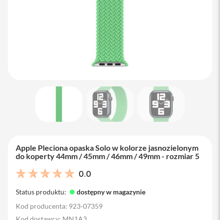
M
a
c
B
o
o
k
A
i
r
1
3
M
a
c
B
Apple Pleciona opaska Solo w kolorze jasnozielonym
o
do koperty 44mm / 45mm / 46mm / 49mm - rozmiar 5
o
k
0.0
A
i
Status produktu:
dostępny w magazynie
r
1
Kod producenta: 923-07359
5
Kod dostawcy: MN1A3