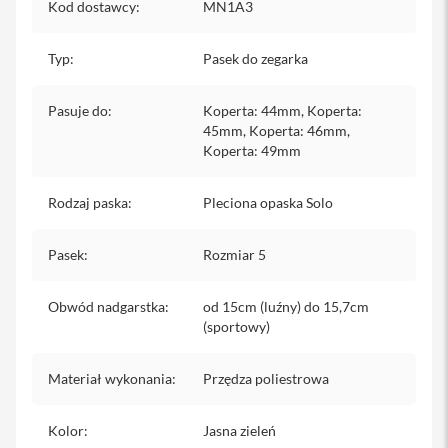
Kod dostawcy
:
MN1A3
iPhone
i
Typ
:
Pasek do zegarka
P
h
o
Pasuje do
:
Koperta: 44mm, Koperta:
n
45mm, Koperta: 46mm,
e
Koperta: 49mm
1
7
P
Rodzaj paska
:
Pleciona opaska Solo
r
o
Pasek
:
Rozmiar 5
i
P
Obwód nadgarstka
:
od 15cm (luźny) do 15,7cm
h
o
(sportowy)
n
e
Materiał wykonania
:
Przędza poliestrowa
1
7
P
Kolor
:
Jasna zieleń
r