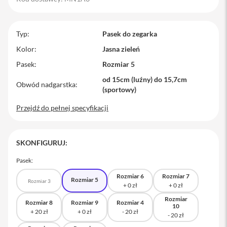
M
a
c
Typ
Pasek do zegarka
B
o
Kolor
Jasna zieleń
o
Pasek
Rozmiar 5
k
P
od 15cm (luźny) do 15,7cm
r
Obwód nadgarstka
(sportowy)
o
Przejdź do pełnej specyfikacji
M
a
c
B
SKONFIGURUJ:
o
o
Pasek:
k
P
Rozmiar 6
Rozmiar 7
Rozmiar 5
r
Rozmiar 3
o
1
Rozmiar
Rozmiar 8
Rozmiar 9
Rozmiar 4
4
10
M