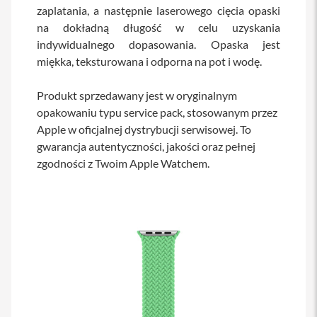
zaplatania, a następnie laserowego cięcia opaski
s
i
na dokładną długość w celu uzyskania
l
indywidualnego dopasowania. Opaska jest
a
n
miękka, teksturowana i odporna na pot i wodę.
i
e
Produkt sprzedawany jest w oryginalnym
E
opakowaniu typu service pack, stosowanym przez
t
Apple w oficjalnej dystrybucji serwisowej. To
u
i
gwarancja autentyczności, jakości oraz pełnej
zgodności z Twoim Apple Watchem.
P
o
k
r
o
w
c
e
i
t
o
r
b