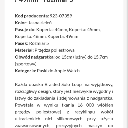
a
b
l
Kod producenta:
923-07359
e
Kolor:
Jasna zieleń
i
Pasuje do:
a
Koperta: 44mm, Koperta: 45mm,
d
Koperta: 46mm, Koperta: 49mm
a
Pasek:
Rozmiar 5
p
t
Materiał:
Przędza poliestrowa
e
Obwód nadgarstka:
od 15cm (luźny) do 15,7cm
r
y
(sportowy)
Kategoria:
Paski do Apple Watch
Ł
a
d
Każda opaska Braided Solo Loop ma wyjątkowy,
o
rozciągliwy design, który jest niezwykle wygodny i
w
łatwy do zakładania i zdejmowania z nadgarstka.
a
r
Powstała w wyniku tkania 16 000 włókien
k
przędzy poliestrowej z recyklingu wokół
i
i
ultracienkich nici silikonowych przy użyciu
z
zaawansowanych, precyzyjnych maszyn do
a