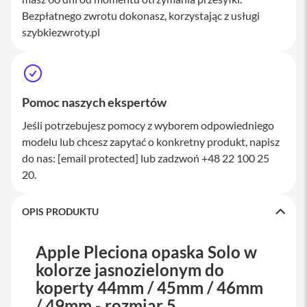
a
Bezpłatnego zwrotu dokonasz, korzystając z usługi
w
szybkiezwroty.pl
i
a
t
u
r
y
Pomoc naszych ekspertów
M
Jeśli potrzebujesz pomocy z wyborem odpowiedniego
y
s
modelu lub chcesz zapytać o konkretny produkt, napisz
z
do nas:
[email protected]
lub zadzwoń +48 22 100 25
k
20.
i
G
OPIS PRODUKTU
ł
a
d
z
Apple Pleciona opaska Solo w
i
kolorze jasnozielonym do
k
i
koperty 44mm / 45mm / 46mm
/ 49mm - rozmiar 5
K