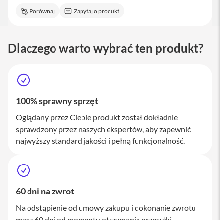
M
Porównaj
Zapytaj o produkt
a
c
S
t
Dlaczego warto wybrać ten produkt?
u
d
i
o
A
100% sprawny sprzęt
k
c
Oglądany przez Ciebie produkt został dokładnie
e
sprawdzony przez naszych ekspertów, aby zapewnić
s
o
najwyższy standard jakości i pełną funkcjonalność.
r
i
a
M
a
60 dni na zwrot
c
Na odstąpienie od umowy zakupu i dokonanie zwrotu
K
l
masz 60 dni od momentu otrzymania przesyłki.