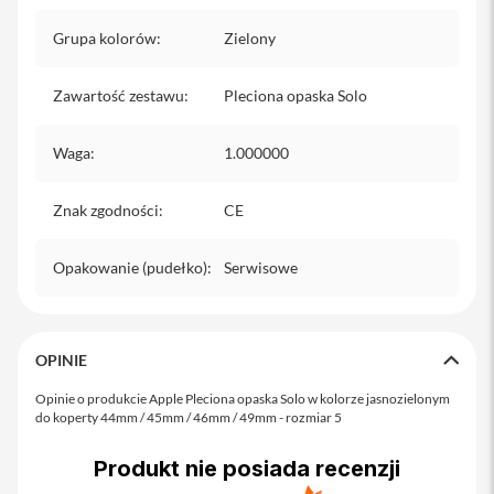
o
M
Grupa kolorów
:
Zielony
a
x
Zawartość zestawu
:
Pleciona opaska Solo
i
P
h
Waga
:
1.000000
o
n
e
Znak zgodności
:
CE
1
7
Opakowanie (pudełko)
:
Serwisowe
i
P
h
o
OPINIE
n
e
Opinie o produkcie Apple Pleciona opaska Solo w kolorze jasnozielonym
1
do koperty 44mm / 45mm / 46mm / 49mm - rozmiar 5
6
P
r
Produkt nie posiada recenzji
o