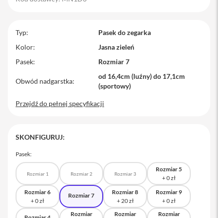
M
a
c
Typ
Pasek do zegarka
B
o
Kolor
Jasna zieleń
o
Pasek
Rozmiar 7
k
P
od 16,4cm (luźny) do 17,1cm
r
Obwód nadgarstka
(sportowy)
o
Przejdź do pełnej specyfikacji
M
a
c
B
SKONFIGURUJ:
o
o
Pasek:
k
P
Rozmiar 5
r
Rozmiar 1
Rozmiar 2
Rozmiar 3
o
1
Rozmiar 6
Rozmiar 8
Rozmiar 9
Rozmiar 7
4
Rozmiar
Rozmiar
Rozmiar
M
Rozmiar 4