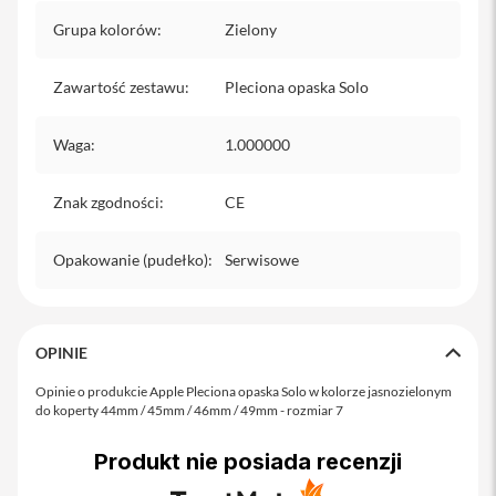
o
M
Grupa kolorów
:
Zielony
a
x
Zawartość zestawu
:
Pleciona opaska Solo
i
P
Waga
:
1.000000
h
o
n
Znak zgodności
:
CE
e
1
7
Opakowanie (pudełko)
:
Serwisowe
i
P
h
o
OPINIE
n
e
Opinie o produkcie Apple Pleciona opaska Solo w kolorze jasnozielonym
1
do koperty 44mm / 45mm / 46mm / 49mm - rozmiar 7
6
P
Produkt nie posiada recenzji
r
o