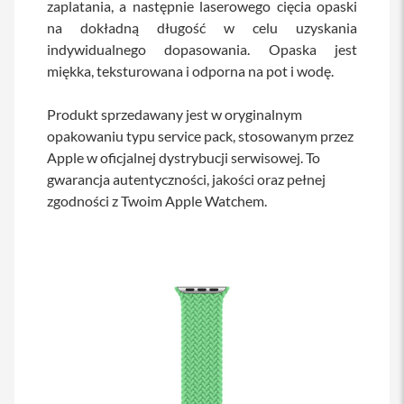
zaplatania, a następnie laserowego cięcia opaski
s
na dokładną długość w celu uzyskania
i
l
indywidualnego dopasowania. Opaska jest
a
miękka, teksturowana i odporna na pot i wodę.
n
i
e
Produkt sprzedawany jest w oryginalnym
opakowaniu typu service pack, stosowanym przez
E
t
Apple w oficjalnej dystrybucji serwisowej. To
u
gwarancja autentyczności, jakości oraz pełnej
i
zgodności z Twoim Apple Watchem.
P
o
k
r
o
w
c
e
i
t
o
r
b