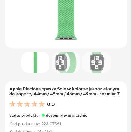
M
a
c
B
o
o
k
A
i
r
1
3
M
a
c
B
Apple Pleciona opaska Solo w kolorze jasnozielonym
o
do koperty 44mm / 45mm / 46mm / 49mm - rozmiar 7
o
k
0.0
A
i
Status produktu:
dostępny w magazynie
r
1
Kod producenta: 923-07361
5
Kod dostawcy: MN1D3