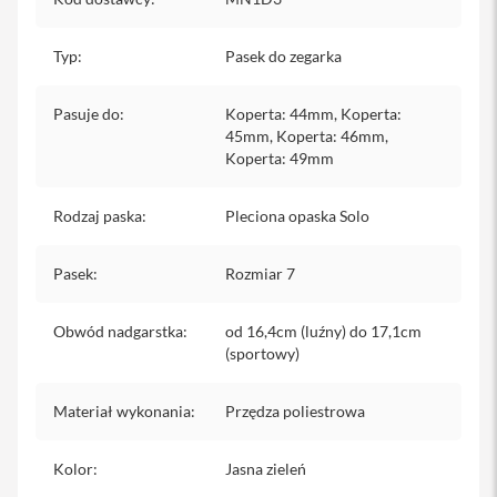
iPhone
Typ
:
Pasek do zegarka
i
P
h
Pasuje do
:
Koperta: 44mm, Koperta:
o
45mm, Koperta: 46mm,
n
Koperta: 49mm
e
1
7
Rodzaj paska
:
Pleciona opaska Solo
P
r
o
Pasek
:
Rozmiar 7
i
P
Obwód nadgarstka
:
od 16,4cm (luźny) do 17,1cm
h
(sportowy)
o
n
e
Materiał wykonania
:
Przędza poliestrowa
1
7
P
Kolor
:
Jasna zieleń
r