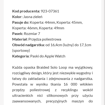
a
b
Kod producenta:
923-07361
l
e
Kolor:
Jasna zieleń
i
Pasuje do:
Koperta: 44mm, Koperta: 45mm,
a
Koperta: 46mm, Koperta: 49mm
d
a
Pasek:
Rozmiar 7
p
Materiał:
Przędza poliestrowa
t
e
Obwód nadgarstka:
od 16,4cm (luźny) do 17,1cm
r
(sportowy)
y
Kategoria:
Paski do Apple Watch
Ł
a
Każda opaska Braided Solo Loop ma wyjątkowy,
d
o
rozciągliwy design, który jest niezwykle wygodny i
w
łatwy do zakładania i zdejmowania z nadgarstka.
a
Powstała w wyniku tkania 16 000 włókien
r
k
przędzy poliestrowej z recyklingu wokół
i
ultracienkich nici silikonowych przy użyciu
i
z
zaawansowanych, precyzyjnych maszyn do
a