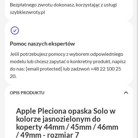
Bezpłatnego zwrotu dokonasz, korzystając z usługi
a
w
szybkiezwroty.pl
i
a
t
u
r
y
Pomoc naszych ekspertów
M
Jeśli potrzebujesz pomocy z wyborem odpowiedniego
y
modelu lub chcesz zapytać o konkretny produkt, napisz
s
z
do nas:
[email protected]
lub zadzwoń +48 22 100 25
k
20.
i
G
OPIS PRODUKTU
ł
a
d
Apple Pleciona opaska Solo w
z
i
kolorze jasnozielonym do
k
koperty 44mm / 45mm / 46mm
i
/ 49mm - rozmiar 7
K