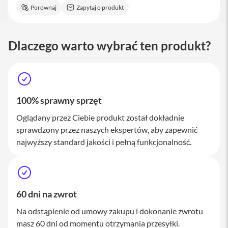
M
Porównaj
Zapytaj o produkt
a
c
S
t
Dlaczego warto wybrać ten produkt?
u
d
i
o
A
100% sprawny sprzęt
k
c
Oglądany przez Ciebie produkt został dokładnie
e
sprawdzony przez naszych ekspertów, aby zapewnić
s
najwyższy standard jakości i pełną funkcjonalność.
o
r
i
a
M
a
60 dni na zwrot
c
Na odstąpienie od umowy zakupu i dokonanie zwrotu
K
masz 60 dni od momentu otrzymania przesyłki.
l