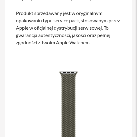
s
i
Produkt sprzedawany jest w oryginalnym
l
a
opakowaniu typu service pack, stosowanym przez
n
Apple w oficjalnej dystrybucji serwisowej. To
i
gwarancja autentyczności, jakości oraz pełnej
e
zgodności z Twoim Apple Watchem.
E
t
u
i
P
o
k
r
o
w
c
e
i
t
o
r
b