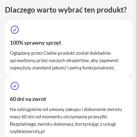
M
Dlaczego warto wybrać ten produkt?
a
c
S
t
u
d
i
100% sprawny sprzęt
o
Oglądany przez Ciebie produkt został dokładnie
A
sprawdzony przez naszych ekspertów, aby zapewnić
k
najwyższy standard jakości i pełną funkcjonalność.
c
e
s
o
r
i
60 dni na zwrot
a
M
Na odstąpienie od umowy zakupu i dokonanie zwrotu
a
masz 60 dni od momentu otrzymania przesyłki.
c
Bezpłatnego zwrotu dokonasz, korzystając z usługi
szybkiezwroty.pl
K
l