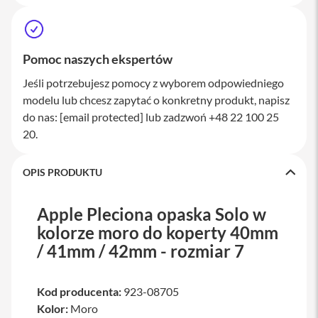
a
w
i
a
Pomoc naszych ekspertów
t
u
Jeśli potrzebujesz pomocy z wyborem odpowiedniego
r
y
modelu lub chcesz zapytać o konkretny produkt, napisz
do nas:
[email protected]
lub zadzwoń +48 22 100 25
M
y
20.
s
z
k
OPIS PRODUKTU
i
G
Apple Pleciona opaska Solo w
ł
kolorze moro do koperty 40mm
a
d
/ 41mm / 42mm - rozmiar 7
z
i
k
Kod producenta:
923-08705
i
Kolor:
Moro
K