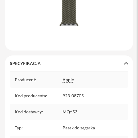
y
P
l
e
c
a
k
i
S
SPECYFIKACJA
e
r
Specyfikacja
v
Producent
:
Apple
i
c
e
Kod producenta
:
923-08705
P
a
c
Kod dostawcy
:
MQY53
k
M
a
Typ
:
Pasek do zegarka
c