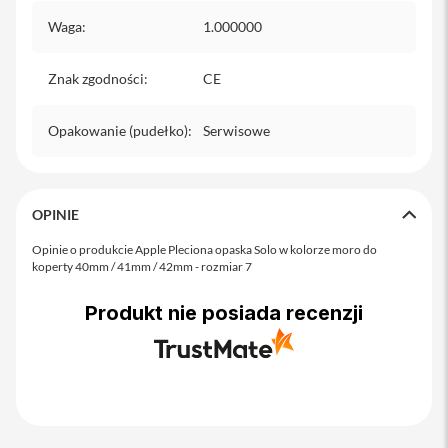
o
M
Waga
:
1.000000
a
x
Znak zgodności
:
CE
i
P
Opakowanie (pudełko)
:
Serwisowe
h
o
n
e
1
OPINIE
7
Opinie o produkcie Apple Pleciona opaska Solo w kolorze moro do
i
koperty 40mm / 41mm / 42mm - rozmiar 7
P
h
Produkt nie posiada recenzji
o
n
e
1
6
P
r
o