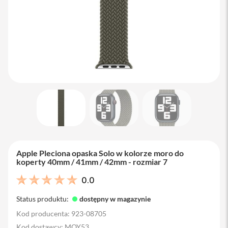
M
a
c
B
o
o
k
A
i
r
1
3
M
a
c
B
Apple Pleciona opaska Solo w kolorze moro do
o
koperty 40mm / 41mm / 42mm - rozmiar 7
o
k
0.0
A
i
Status produktu:
dostępny w magazynie
r
1
Kod producenta: 923-08705
5
Kod dostawcy: MQY53