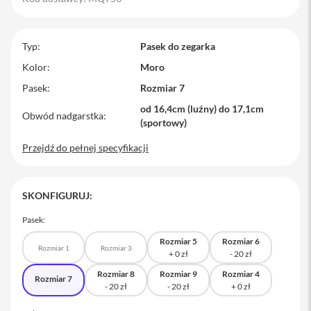
M
a
c
Typ
Pasek do zegarka
B
o
Kolor
Moro
o
Pasek
Rozmiar 7
k
P
od 16,4cm (luźny) do 17,1cm
r
Obwód nadgarstka
(sportowy)
o
Przejdź do pełnej specyfikacji
M
a
c
B
SKONFIGURUJ:
o
o
Pasek:
k
P
Rozmiar 5
Rozmiar 6
r
Rozmiar 1
Rozmiar 3
o
1
Rozmiar 8
Rozmiar 9
Rozmiar 4
Rozmiar 7
4
M