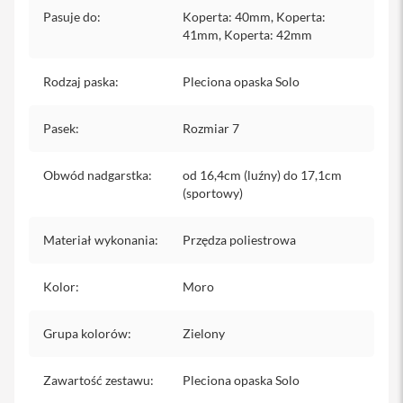
iPhone
Pasuje do
:
Koperta: 40mm, Koperta:
41mm, Koperta: 42mm
i
P
h
Rodzaj paska
:
Pleciona opaska Solo
o
n
Pasek
:
Rozmiar 7
e
1
7
Obwód nadgarstka
:
od 16,4cm (luźny) do 17,1cm
P
(sportowy)
r
o
Materiał wykonania
:
Przędza poliestrowa
i
P
h
Kolor
:
Moro
o
n
e
Grupa kolorów
:
Zielony
1
7
P
Zawartość zestawu
:
Pleciona opaska Solo
r