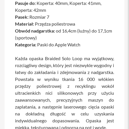
Pasuje do:
Koperta: 40mm, Koperta: 41mm,
a
Koperta: 42mm
b
l
Pasek:
Rozmiar 7
e
Materiał:
Przędza poliestrowa
i
a
Obwód nadgarstka:
od 16,4cm (luźny) do 17,1cm
d
(sportowy)
a
p
Kategoria:
Paski do Apple Watch
t
e
Każda opaska Braided Solo Loop ma wyjątkowy,
r
y
rozciągliwy design, który jest niezwykle wygodny i
łatwy do zakładania i zdejmowania z nadgarstka.
Ł
Powstała w wyniku tkania 16 000 włókien
a
d
przędzy poliestrowej z recyklingu wokół
o
ultracienkich nici silikonowych przy użyciu
w
a
zaawansowanych, precyzyjnych maszyn do
r
zaplatania, a następnie laserowego cięcia opaski
k
na dokładną długość w celu uzyskania
i
i
indywidualnego dopasowania. Opaska jest
z
miękka, teksturowana i odporna na pot i wodę.
a