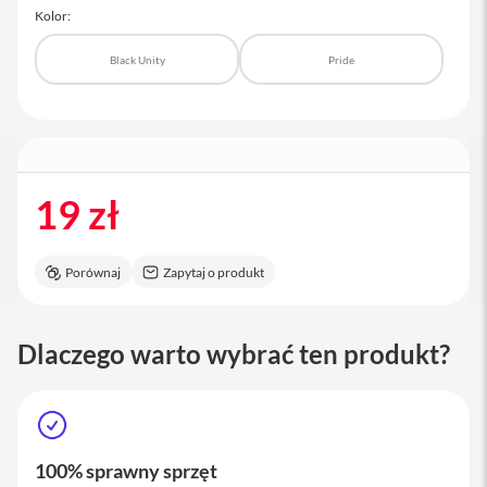
a
Kolor:
c
B
Black Unity
Pride
o
o
k
P
r
o
1
6
19 zł
i
M
Porównaj
Zapytaj o produkt
a
c
M
Dlaczego warto wybrać ten produkt?
a
c
m
i
n
i
100% sprawny sprzęt