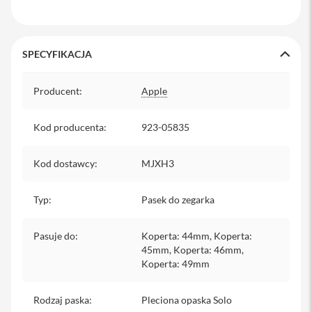
y
P
l
SPECYFIKACJA
e
c
Specyfikacja
a
Producent
:
Apple
k
i
Kod producenta
:
923-05835
S
e
r
Kod dostawcy
:
MJXH3
v
i
c
Typ
:
Pasek do zegarka
e
P
a
Pasuje do
:
Koperta: 44mm, Koperta:
c
45mm, Koperta: 46mm,
k
Koperta: 49mm
M
a
c
Rodzaj paska
:
Pleciona opaska Solo