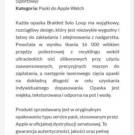
(sportowy)
a
Kategoria:
Paski do Apple Watch
b
l
e
Każda opaska Braided Solo Loop ma wyjątkowy,
i
rozciągliwy design, który jest niezwykle wygodny i
a
d
łatwy do zakładania i zdejmowania z nadgarstka.
a
Powstała w wyniku tkania 16 000 włókien
p
przędzy poliestrowej z recyklingu wokół
t
e
ultracienkich nici silikonowych przy użyciu
r
zaawansowanych, precyzyjnych maszyn do
y
zaplatania, a następnie laserowego cięcia opaski
Ł
na dokładną długość w celu uzyskania
a
indywidualnego dopasowania. Opaska jest
d
o
miękka, teksturowana i odporna na pot i wodę.
w
a
r
Produkt sprzedawany jest w oryginalnym
k
opakowaniu typu service pack, stosowanym przez
i
Apple w oficjalnej dystrybucji serwisowej. To
i
z
gwarancja autentyczności, jakości oraz pełnej
a