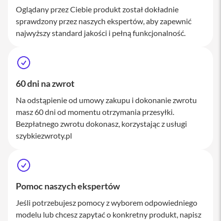
M
Oglądany przez Ciebie produkt został dokładnie
a
sprawdzony przez naszych ekspertów, aby zapewnić
c
S
najwyższy standard jakości i pełną funkcjonalność.
t
u
d
i
o
60 dni na zwrot
A
Na odstąpienie od umowy zakupu i dokonanie zwrotu
k
masz 60 dni od momentu otrzymania przesyłki.
c
e
Bezpłatnego zwrotu dokonasz, korzystając z usługi
s
szybkiezwroty.pl
o
r
i
a
M
a
Pomoc naszych ekspertów
c
Jeśli potrzebujesz pomocy z wyborem odpowiedniego
K
modelu lub chcesz zapytać o konkretny produkt, napisz
l