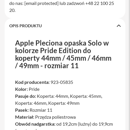
do nas:
[email protected]
lub zadzwoń +48 22 100 25
a
w
20.
i
a
t
OPIS PRODUKTU
u
r
y
Apple Pleciona opaska Solo w
kolorze Pride Edition do
M
y
koperty 44mm / 45mm / 46mm
s
/ 49mm - rozmiar 11
z
k
i
Kod producenta:
923-05835
G
Kolor:
Pride
ł
a
Pasuje do:
Koperta: 44mm, Koperta: 45mm,
d
Koperta: 46mm, Koperta: 49mm
z
i
Pasek:
Rozmiar 11
k
Materiał:
Przędza poliestrowa
i
Obwód nadgarstka:
od 19,2cm (luźny) do 19,9cm
K