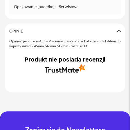
o
M
Opakowanie (pudełko)
:
Serwisowe
a
x
i
OPINIE
P
h
Opinie o produkcie Apple Pleciona opaska Solo w kolorze Pride Edition do
o
koperty 44mm / 45mm / 46mm / 49mm - rozmiar 11
n
e
Produkt nie posiada recenzji
1
7
i
P
h
o
n
e
1
6
P
r
o
Zapisz się do Newslettera