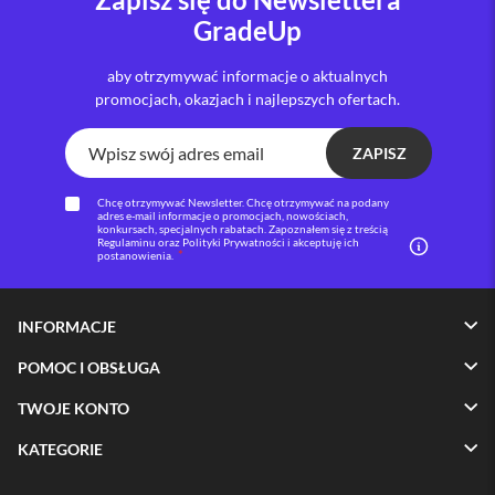
GradeUp
i
P
h
aby otrzymywać informacje o aktualnych
o
promocjach, okazjach i najlepszych ofertach.
n
e
1
ZAPISZ
6
P
Chcę otrzymywać Newsletter. Chcę otrzymywać na podany
l
adres e-mail informacje o promocjach, nowościach,
u
konkursach, specjalnych rabatach. Zapoznałem się z treścią
Regulaminu oraz Polityki Prywatności i akceptuję ich
s
postanowienia.
i
P
INFORMACJE
h
o
POMOC I OBSŁUGA
n
e
TWOJE KONTO
1
5
KATEGORIE
P
r
o