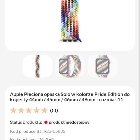
M
a
c
B
o
o
k
A
i
r
1
3
M
a
c
B
Apple Pleciona opaska Solo w kolorze Pride Edition do
o
koperty 44mm / 45mm / 46mm / 49mm - rozmiar 11
o
k
0.0
A
i
Status produktu:
produkt niedostępny
r
1
Kod producenta: 923-05835
5
Kod dostawcy: MJXH3