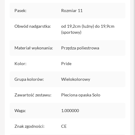
iPhone
Pasek
:
Rozmiar 11
i
P
Obwód nadgarstka
:
od 19,2cm (luźny) do 19,9cm
h
(sportowy)
o
n
e
Materiał wykonania
:
Przędza poliestrowa
1
7
P
Kolor
:
Pride
r
o
Grupa kolorów
:
Wielokolorowy
i
P
h
Zawartość zestawu
:
Pleciona opaska Solo
o
n
e
Waga
:
1.000000
1
7
P
Znak zgodności
:
CE
r