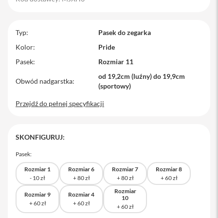
M
a
c
Typ
Pasek do zegarka
B
o
Kolor
Pride
o
Pasek
Rozmiar 11
k
P
od 19,2cm (luźny) do 19,9cm
r
Obwód nadgarstka
(sportowy)
o
Przejdź do pełnej specyfikacji
M
a
c
B
SKONFIGURUJ:
o
o
Pasek:
k
P
Rozmiar 1
Rozmiar 6
Rozmiar 7
Rozmiar 8
r
o
1
Rozmiar
Rozmiar 9
Rozmiar 4
4
10
M