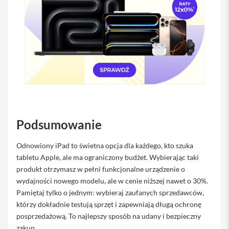
y
E
t
u
i
i
P
a
d
Ł
a
Podsumowanie
d
o
w
Odnowiony iPad to świetna opcja dla każdego, kto szuka
a
tabletu Apple, ale ma ograniczony budżet. Wybierając taki
r
k
produkt otrzymasz w pełni funkcjonalne urządzenie o
i
wydajności nowego modelu, ale w cenie niższej nawet o 30%.
i
Pamiętaj tylko o jednym: wybieraj zaufanych sprzedawców,
z
a
którzy dokładnie testują sprzęt i zapewniają długą ochronę
s
posprzedażową. To najlepszy sposób na udany i bezpieczny
i
zakup.
l