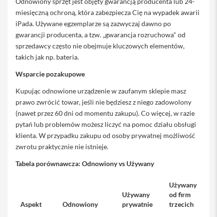
Odnowiony sprzęt jest objęty gwarancją producenta lub 24-
i
miesięczną ochroną, która zabezpiecza Cię na wypadek awarii
P
iPada. Używane egzemplarze są zazwyczaj dawno po
h
gwarancji producenta, a tzw. „gwarancja rozruchowa" od
o
sprzedawcy często nie obejmuje kluczowych elementów,
n
e
takich jak np. bateria.
1
5
Wsparcie pozakupowe
P
l
Kupując odnowione urządzenie w zaufanym sklepie masz
u
prawo zwrócić towar, jeśli nie będziesz z niego zadowolony
s
(nawet przez 60 dni od momentu zakupu). Co więcej, w razie
pytań lub problemów możesz liczyć na pomoc działu obsługi
i
P
klienta. W przypadku zakupu od osoby prywatnej możliwość
h
zwrotu praktycznie nie istnieje.
o
n
Tabela porównawcza: Odnowiony vs Używany
e
1
Używany
4
Używany
od firm
P
Aspekt
Odnowiony
prywatnie
trzecich
r
o