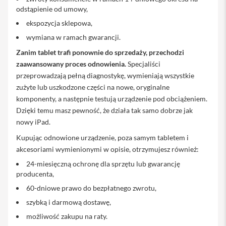
a
odstąpienie od umowy,
c
ekspozycja sklepowa,
B
o
wymiana w ramach gwarancji.
o
k
Zanim tablet trafi ponownie do sprzedaży, przechodzi
P
zaawansowany proces odnowienia.
Specjaliści
r
o
przeprowadzają pełną diagnostykę, wymieniają wszystkie
1
zużyte lub uszkodzone części na nowe, oryginalne
6
komponenty, a następnie testują urządzenie pod obciążeniem.
Dzięki temu masz pewność, że działa tak samo dobrze jak
i
M
nowy iPad.
a
Kupując odnowione urządzenie, poza samym tabletem i
c
akcesoriami wymienionymi w opisie, otrzymujesz również:
M
24-miesięczną ochronę dla sprzętu lub gwarancję
a
producenta,
c
m
60-dniowe prawo do bezpłatnego zwrotu,
i
szybką i darmową dostawę,
n
i
możliwość zakupu na raty.