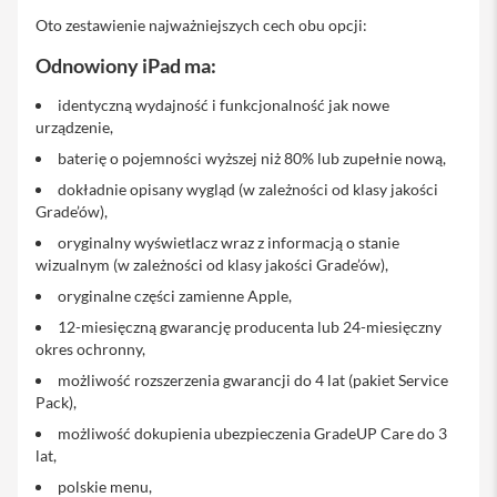
o
M
Oto zestawienie najważniejszych cech obu opcji:
a
Odnowiony iPad ma:
x
identyczną wydajność i funkcjonalność jak nowe
i
P
urządzenie,
h
baterię o pojemności wyższej niż 80% lub zupełnie nową,
o
n
dokładnie opisany wygląd (w zależności od klasy jakości
e
Grade’ów),
1
oryginalny wyświetlacz wraz z informacją o stanie
7
wizualnym (w zależności od klasy jakości Grade’ów),
i
oryginalne części zamienne Apple,
P
12-miesięczną gwarancję producenta lub 24-miesięczny
h
o
okres ochronny,
n
możliwość rozszerzenia gwarancji do 4 lat (pakiet Service
e
Pack),
1
6
możliwość dokupienia ubezpieczenia GradeUP Care do 3
P
lat,
r
polskie menu,
o