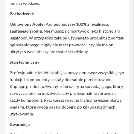
musisz wiedzieć:
i
Pochodzenie
P
h
Odnowiony Apple iPad pochodzi w 100% z legalnego,
o
zaufanego źródła.
Nie musisz się martwić o jego historię ani
n
e
legalność. W przypadku zakupu używanego produktu z portalu
1
ogłoszeniowego, nigdy nie masz pewności, czy nie ma on
5
ukrytych wad lub czy nie został skradziony.
P
r
Stan techniczny
o
M
Profesjonalnie tablet działa jak nowy, ponieważ wszystkie jego
a
funkcje i komponenty zostały dokładnie przetestowane.
x
Kupując produkt używany, zdajesz się na sprzedającego, który
i
zazwyczaj nie ma możliwości, by profesjonalnie sprawdzić
P
każdy komponent. Ryzykujesz więc, że trafisz na egzemplarz z
h
wadami, które wyjdą na jaw dopiero po kilkunastu dniach
o
n
użytkowania.
e
Gwarancja
1
5