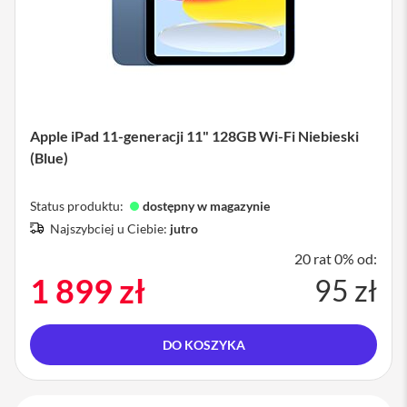
P
h
o
n
e
iPad
Apple iPad 11-generacji 11" 128GB Wi-Fi Niebieski
i
(Blue)
P
a
d
Status produktu:
dostępny w magazynie
A
i
Najszybciej u Ciebie:
jutro
r
20 rat 0% od:
i
1 899 zł
95 zł
P
a
d
A
DO KOSZYKA
i
r
1
1