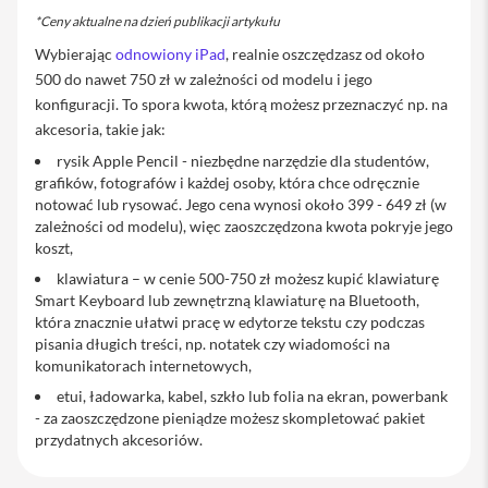
y
*Ceny aktualne na dzień publikacji artykułu
Wybierając
odnowiony iPad
, realnie oszczędzasz od około
P
l
500 do nawet 750 zł w zależności od modelu i jego
e
konfiguracji. To spora kwota, którą możesz przeznaczyć np. na
c
akcesoria, takie jak:
a
k
rysik Apple Pencil - niezbędne narzędzie dla studentów,
i
grafików, fotografów i każdej osoby, która chce odręcznie
notować lub rysować. Jego cena wynosi około 399 - 649 zł (w
S
zależności od modelu), więc zaoszczędzona kwota pokryje jego
e
r
koszt,
v
klawiatura – w cenie 500-750 zł możesz kupić klawiaturę
i
Smart Keyboard lub zewnętrzną klawiaturę na Bluetooth,
c
która znacznie ułatwi pracę w edytorze tekstu czy podczas
e
pisania długich treści, np. notatek czy wiadomości na
P
a
komunikatorach internetowych,
c
etui, ładowarka, kabel, szkło lub folia na ekran, powerbank
k
- za zaoszczędzone pieniądze możesz skompletować pakiet
M
przydatnych akcesoriów.
a
c