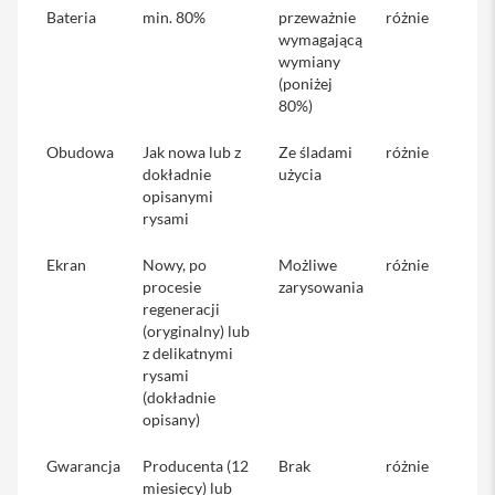
Bateria
min. 80%
przeważnie
różnie
i
wymagającą
P
wymiany
h
(poniżej
o
80%)
n
e
Obudowa
Jak nowa lub z
Ze śladami
różnie
1
4
dokładnie
użycia
P
opisanymi
r
rysami
o
M
Ekran
Nowy, po
Możliwe
różnie
a
procesie
zarysowania
x
regeneracji
(oryginalny) lub
i
z delikatnymi
P
h
rysami
o
(dokładnie
n
opisany)
e
1
Gwarancja
Producenta (12
Brak
różnie
3
miesięcy) lub