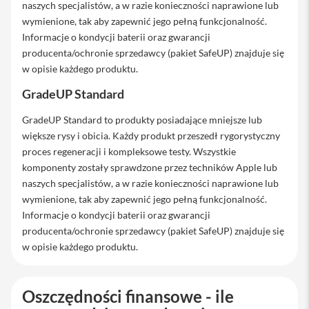
naszych specjalistów, a w razie konieczności naprawione lub
a
wymienione, tak aby zapewnić jego pełną funkcjonalność.
b
l
Informacje o kondycji baterii oraz gwarancji
e
producenta/ochronie sprzedawcy (pakiet SafeUP) znajduje się
i
w opisie każdego produktu.
a
d
GradeUP Standard
a
p
t
GradeUP Standard to produkty posiadające mniejsze lub
e
większe rysy i obicia. Każdy produkt przeszedł rygorystyczny
r
proces regeneracji i kompleksowe testy. Wszystkie
y
komponenty zostały sprawdzone przez techników Apple lub
Ł
naszych specjalistów, a w razie konieczności naprawione lub
a
wymienione, tak aby zapewnić jego pełną funkcjonalność.
d
o
Informacje o kondycji baterii oraz gwarancji
w
producenta/ochronie sprzedawcy (pakiet SafeUP) znajduje się
a
w opisie każdego produktu.
r
k
i
i
Oszczędności finansowe - ile
z
a