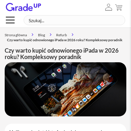
ZALOGUJ
MÓJ
Mac
SIĘ
Szukaj
SZUK
M
a
c
Strona główna
Blog
Refurb
B
Czy warto kupić odnowionego iPada w 2026 roku? Kompleksowy poradnik
o
o
Czy warto kupić odnowionego iPada w 2026
k
roku? Kompleksowy poradnik
N
e
o
M
a
c
B
o
o
k
A
i
r