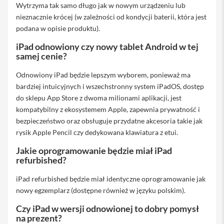
i
Wytrzyma tak samo długo jak w nowym urządzeniu lub
P
nieznacznie krócej (w zależności od kondycji baterii, która jest
a
podana w opisie produktu).
d
8
iPad odnowiony czy nowy tablet Android w tej
-
samej cenie?
g
e
Odnowiony iPad będzie lepszym wyborem, ponieważ ma
n
e
bardziej intuicyjnych i wszechstronny system iPadOS, dostęp
r
do sklepu App Store z dwoma milionami aplikacji, jest
a
kompatybilny z ekosystemem Apple, zapewnia prywatność i
c
j
bezpieczeństwo oraz obsługuje przydatne akcesoria takie jak
i
rysik Apple Pencil czy dedykowana klawiatura z etui.
A
Jakie oprogramowanie będzie miał iPad
k
refurbished?
c
e
iPad refurbished będzie miał identyczne oprogramowanie jak
s
nowy egzemplarz (dostępne również w języku polskim).
o
r
Czy iPad w wersji odnowionej to dobry pomysł
i
na prezent?
a