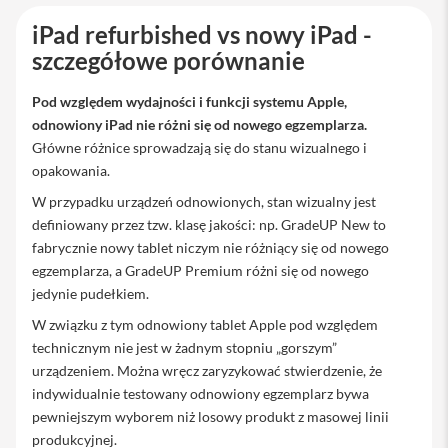
iPhone
iPad refurbished vs nowy iPad -
i
szczegółowe porównanie
P
h
Pod względem wydajności i funkcji systemu Apple,
o
odnowiony iPad nie różni się od nowego egzemplarza.
n
e
Główne różnice sprowadzają się do stanu wizualnego i
1
opakowania.
7
P
W przypadku urządzeń odnowionych, stan wizualny jest
r
definiowany przez tzw. klasę jakości: np. GradeUP New to
o
fabrycznie nowy tablet niczym nie różniący się od nowego
egzemplarza, a GradeUP Premium różni się od nowego
i
P
jedynie pudełkiem.
h
W związku z tym odnowiony tablet Apple pod względem
o
n
technicznym nie jest w żadnym stopniu „gorszym”
e
urządzeniem. Można wręcz zaryzykować stwierdzenie, że
1
indywidualnie testowany odnowiony egzemplarz bywa
7
P
pewniejszym wyborem niż losowy produkt z masowej linii
r
produkcyjnej.