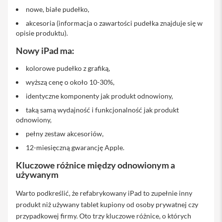
nowe, białe pudełko,
i
akcesoria (informacja o zawartości pudełka znajduje się w
P
h
opisie produktu).
o
Nowy iPad ma:
n
e
kolorowe pudełko z grafiką,
1
6
wyższą cenę o około 10-30%,
P
l
identyczne komponenty jak produkt odnowiony,
u
taką samą wydajność i funkcjonalność jak produkt
s
odnowiony,
i
pełny zestaw akcesoriów,
P
12-miesięczną gwarancję Apple.
h
o
Kluczowe różnice między odnowionym a
n
używanym
e
1
Warto podkreślić, że refabrykowany iPad to zupełnie inny
5
P
produkt niż używany tablet kupiony od osoby prywatnej czy
r
przypadkowej firmy. Oto trzy kluczowe różnice, o których
o