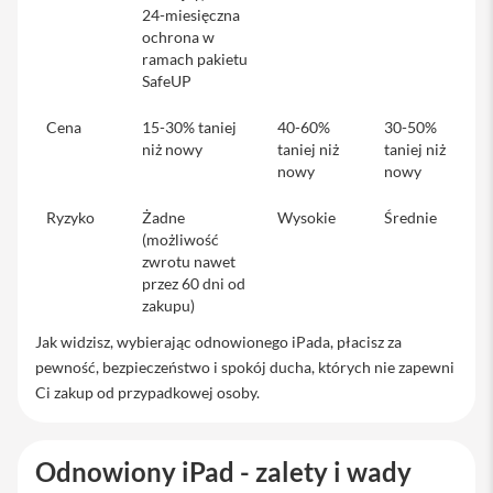
24-miesięczna
i
ochrona w
P
ramach pakietu
h
o
SafeUP
n
e
Cena
15-30% taniej
40-60%
30-50%
1
niż nowy
taniej niż
taniej niż
3
nowy
nowy
P
r
Ryzyko
Żadne
Wysokie
Średnie
o
(możliwość
i
zwrotu nawet
P
przez 60 dni od
h
zakupu)
o
n
Jak widzisz, wybierając odnowionego iPada, płacisz za
e
pewność, bezpieczeństwo i spokój ducha, których nie zapewni
1
Ci zakup od przypadkowej osoby.
3
P
r
o
Odnowiony iPad - zalety i wady
M