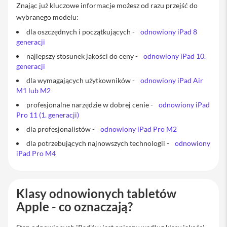
M
Znając już kluczowe informacje możesz od razu przejść do
a
wybranego modelu:
c
dla oszczędnych i początkujących -
odnowiony iPad 8
S
t
generacji
u
najlepszy stosunek jakości do ceny -
odnowiony iPad 10.
d
generacji
i
o
dla wymagających użytkowników -
odnowiony iPad Air
M1 lub M2
A
profesjonalne narzędzie w dobrej cenie -
odnowiony iPad
k
Pro 11 (1. generacji)
c
e
dla profesjonalistów -
odnowiony iPad Pro M2
s
o
dla potrzebujących najnowszych technologii -
odnowiony
r
iPad Pro M4
i
a
M
a
Klasy odnowionych tabletów
c
Apple - co oznaczają?
K
l