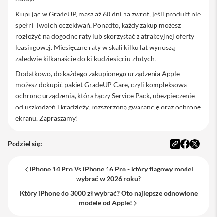
a
Kupując w GradeUP, masz aż 60 dni na zwrot, jeśli produkt nie
n
i
spełni Twoich oczekiwań. Ponadto, każdy zakup możesz
e
rozłożyć na dogodne raty lub skorzystać z atrakcyjnej oferty
leasingowej. Miesięczne raty w skali kilku lat wynoszą
K
a
zaledwie kilkanaście do kilkudziesięciu złotych.
b
Dodatkowo, do każdego zakupionego urządzenia Apple
l
e
możesz dokupić pakiet GradeUP Care, czyli kompleksową
i
ochronę urządzenia, która łączy Service Pack, ubezpieczenie
a
od uszkodzeń i kradzieży, rozszerzoną gwarancję oraz ochronę
d
a
ekranu. Zapraszamy!
p
t
e
Podziel się:
r
y
iPhone 14 Pro Vs iPhone 16 Pro - który flagowy model
F
wybrać w 2026 roku?
o
l
Który iPhone do 3000 zł wybrać? Oto najlepsze odnowione
i
modele od Apple!
e
i