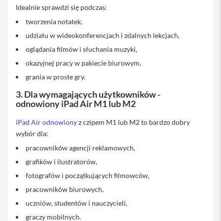
u
Idealnie sprawdzi się podczas:
c
h
tworzenia notatek,
a
udziału w wideokonferencjach i zdalnych lekcjach,
w
k
oglądania filmów i słuchania muzyki,
i
i
okazyjnej pracy w pakiecie biurowym,
P
grania w proste gry.
h
o
3. Dla wymagających użytkowników -
n
odnowiony iPad Air M1 lub M2
e
E
iPad Air odnowiony
z czipem M1 lub M2 to bardzo dobry
t
wybór dla:
u
i
pracowników agencji reklamowych,
i
grafików i ilustratorów,
P
h
fotografów i początkujących filmowców,
o
n
pracowników biurowych,
e
uczniów, studentów i nauczycieli,
F
graczy mobilnych.