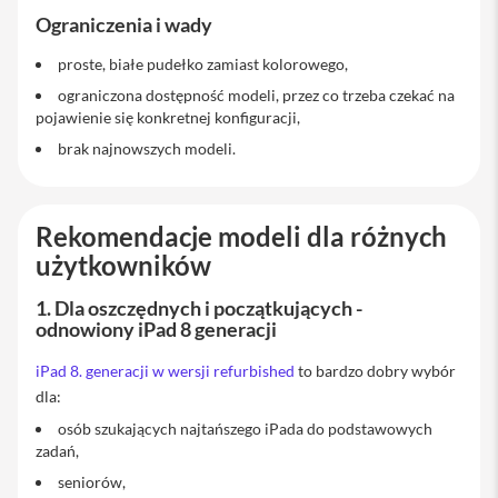
Ograniczenia i wady
Ł
a
proste, białe pudełko zamiast kolorowego,
d
o
ograniczona dostępność modeli, przez co trzeba czekać na
w
pojawienie się konkretnej konfiguracji,
a
r
brak najnowszych modeli.
k
i
i
P
Rekomendacje modeli dla różnych
h
o
użytkowników
n
e
1. Dla oszczędnych i początkujących -
odnowiony iPad 8 generacji
K
a
b
iPad 8. generacji w wersji refurbished
to bardzo dobry wybór
l
dla:
e
i
osób szukających najtańszego iPada do podstawowych
a
zadań,
d
seniorów,
a