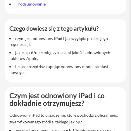
Podsumowanie
M
a
c
B
o
Czego dowiesz się z tego artykułu?
o
k
czym jest odnowiony iPad i jak wygląda proces jego
P
regeneracji,
r
jakie są różnice między klasami jakości odnowionych
o
tabletów Apple,
M
ile zaoszczędzisz kupując odnowiony model zamiast
a
nowego.
c
B
o
o
Czym jest odnowiony iPad i co
k
P
dokładnie otrzymujesz?
r
o
1
Odnowiony iPad to urządzenie, które pochodzi z oficjalnego,
4
zweryfikowanego źródła, takiego jak np.:
M
zwroty konsumencie w ramach 14-dniowego okresu na