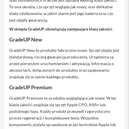
Stan odnowionych iPad'ów jest opisany według klasy jakości.
a
To ona określa, czy sprzęt wygląda jak nowy, nosi delikatne
w
ślady użytkowania, w jakim stanie jest jego bateria oraz czy
i
a
jest objęty gwarancją.
t
u
W sklepie GradeUP obowiązują następujące klasy jakości:
r
y
GradeUP New
M
GradeUP New to produkty fabrycznie nowe. Sprzęt objęty jest
y
standardową, roczną gwarancją producenta. Urządzenia są
s
przed pierwszym uruchomieniem i aktywacją. Informacja o
z
k
akcesoriach, dołączonych do produktu oraz opakowaniu
i
znajduje się w opisie każdego produktu.
G
GradeUP Premium
ł
a
GradeUP Premium to produkty wyglądające jak nowe. W tej
d
z
klasie jakości znajduje się sprzęt Apple CPO, ASIS+ lub
i
podobnego typu. Każdy produkt przeszedł rygorystyczny
k
proces regeneracji i kompleksowe testy. Wszystkie
i
komponenty zostały sprawdzone przez techników Apple lub
K