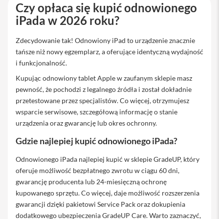
Czy opłaca się kupić odnowionego
i
iPada w 2026 roku?
P
a
d
Zdecydowanie tak! Odnowiony iPad to urządzenie znacznie
A
tańsze niż nowy egzemplarz, a oferujące identyczną wydajność
i
i funkcjonalność.
r
1
Kupując odnowiony tablet Apple w zaufanym sklepie masz
3
pewność, że pochodzi z legalnego źródła i został dokładnie
i
przetestowane przez specjalistów. Co więcej, otrzymujesz
P
wsparcie serwisowe, szczegółową informację o stanie
a
urządzenia oraz gwarancję lub okres ochronny.
d
P
Gdzie najlepiej kupić odnowionego iPada?
r
o
Odnowionego iPada najlepiej kupić w sklepie GradeUP, który
oferuje możliwość bezpłatnego zwrotu w ciągu 60 dni ,
i
P
gwarancję producenta lub 24-miesięczną ochronę
a
kupowanego sprzętu. Co więcej, daje możliwość rozszerzenia
d
gwarancji dzięki pakietowi Service Pack oraz dokupienia
P
r
dodatkowego ubezpieczenia GradeUP Care. Warto zaznaczyć,