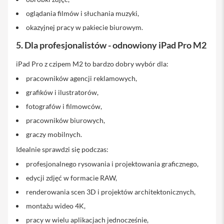
M
a
oglądania filmów i słuchania muzyki,
g
S
okazyjnej pracy w pakiecie biurowym.
a
f
5. Dla profesjonalistów - odnowiony iPad Pro M2
e
iPad Pro z czipem M2 to bardzo dobry wybór dla:
U
pracowników agencji reklamowych,
c
h
grafików i ilustratorów,
w
y
fotografów i filmowców,
t
pracowników biurowych,
y
d
graczy mobilnych.
o
i
Idealnie sprawdzi się podczas:
P
h
profesjonalnego rysowania i projektowania graficznego,
o
edycji zdjęć w formacie RAW,
n
e
renderowania scen 3D i projektów architektonicznych,
montażu wideo 4K,
P
a
pracy w wielu aplikacjach jednocześnie,