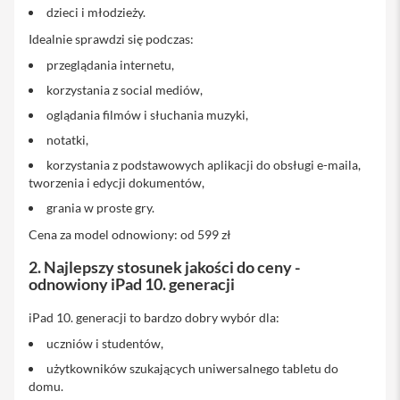
p
dzieci i młodzieży.
t
e
Idealnie sprawdzi się podczas:
r
y
przeglądania internetu,
korzystania z social mediów,
P
o
oglądania filmów i słuchania muzyki,
w
notatki,
e
r
korzystania z podstawowych aplikacji do obsługi e-maila,
b
tworzenia i edycji dokumentów,
a
n
grania w proste gry.
k
d
Cena za model odnowiony: od 599 zł
o
i
2. Najlepszy stosunek jakości do ceny -
P
odnowiony iPad 10. generacji
h
o
iPad 10. generacji to bardzo dobry wybór dla:
n
e
uczniów i studentów,
użytkowników szukających uniwersalnego tabletu do
S
domu.
ł