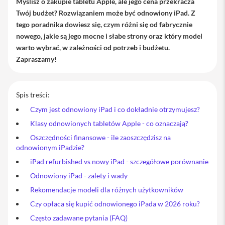
Myślisz o zakupie tabletu Apple, ale jego cena przekracza
M
Twój budżet? Rozwiązaniem może być odnowiony iPad. Z
a
tego poradnika dowiesz się, czym różni się od fabrycznie
c
B
nowego, jakie są jego mocne i słabe strony oraz który model
o
warto wybrać, w zależności od potrzeb i budżetu.
o
Zapraszamy!
k
A
i
r
Spis treści:
1
3
Czym jest odnowiony iPad i co dokładnie otrzymujesz?
M
Klasy odnowionych tabletów Apple - co oznaczają?
a
Oszczędności finansowe - ile zaoszczędzisz na
c
odnowionym iPadzie?
B
o
iPad refurbished vs nowy iPad - szczegółowe porównanie
o
k
Odnowiony iPad - zalety i wady
A
Rekomendacje modeli dla różnych użytkowników
i
r
Czy opłaca się kupić odnowionego iPada w 2026 roku?
1
5
Często zadawane pytania (FAQ)