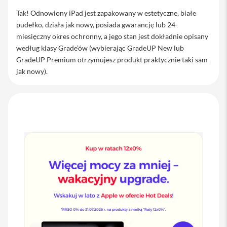
i
Tak! Odnowiony iPad jest zapakowany w estetyczne, białe
P
a
pudełko, działa jak nowy, posiada gwarancję lub 24-
d
miesięczny okres ochronny, a jego stan jest dokładnie opisany
według klasy Grade’ów (wybierając GradeUP New lub
A
GradeUP Premium otrzymujesz produkt praktycznie taki sam
p
p
jak nowy).
l
e
P
e
n
c
i
l
K
l
a
w
i
a
t
u
r