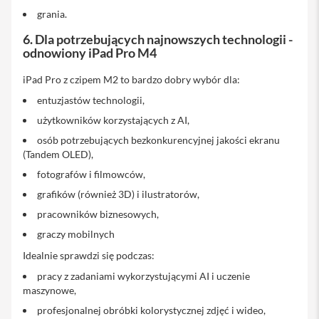
s
e
grania.
k
n
6. Dla potrzebujących najnowszych technologii -
a
odnowiony iPad Pro M4
r
a
iPad Pro z czipem M2 to bardzo dobry wybór dla:
m
i
entuzjastów technologii,
ę
użytkowników korzystających z AI,
T
osób potrzebujących bezkonkurencyjnej jakości ekranu
o
(Tandem OLED),
r
b
fotografów i filmowców,
a
grafików (również 3D) i ilustratorów,
n
a
pracowników biznesowych,
i
P
graczy mobilnych
h
Idealnie sprawdzi się podczas:
o
n
pracy z zadaniami wykorzystującymi AI i uczenie
e
maszynowe,
S
profesjonalnej obróbki kolorystycznej zdjęć i wideo,