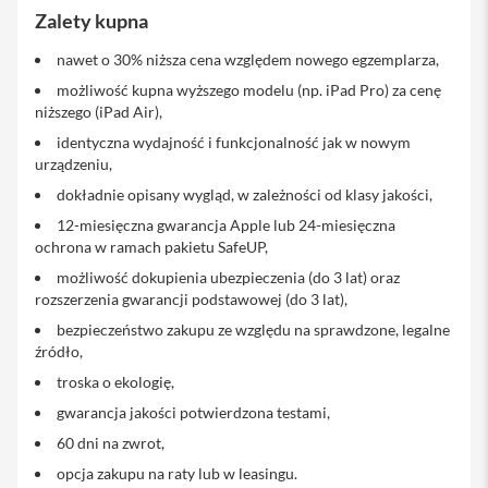
a
Zalety kupna
x
nawet o 30% niższa cena względem nowego egzemplarza,
A
k
możliwość kupna wyższego modelu (np. iPad Pro) za cenę
c
niższego (iPad Air),
e
identyczna wydajność i funkcjonalność jak w nowym
s
o
urządzeniu,
r
dokładnie opisany wygląd, w zależności od klasy jakości,
i
a
12-miesięczna gwarancja Apple lub 24-miesięczna
i
ochrona w ramach pakietu SafeUP,
P
możliwość dokupienia ubezpieczenia (do 3 lat) oraz
h
rozszerzenia gwarancji podstawowej (do 3 lat),
o
n
bezpieczeństwo zakupu ze względu na sprawdzone, legalne
e
źródło,
A
troska o ekologię,
i
gwarancja jakości potwierdzona testami,
r
T
60 dni na zwrot,
a
opcja zakupu na raty lub w leasingu.
g