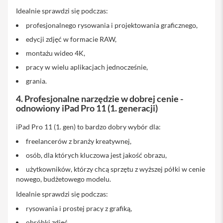
o
l
Idealnie sprawdzi się podczas:
i
profesjonalnego rysowania i projektowania graficznego,
e
i
edycji zdjęć w formacie RAW,
s
z
montażu wideo 4K,
k
pracy w wielu aplikacjach jednocześnie,
ł
a
grania.
o
c
4. Profesjonalne narzędzie w dobrej cenie -
h
odnowiony iPad Pro 11 (1. generacji)
r
o
iPad Pro 11 (1. gen) to bardzo dobry wybór dla:
n
n
freelancerów z branży kreatywnej,
e
osób, dla których kluczowa jest jakość obrazu,
P
użytkowników, którzy chcą sprzętu z wyższej półki w cenie
o
nowego, budżetowego modelu.
r
t
Idealnie sprawdzi się podczas:
f
e
rysowania i prostej pracy z grafiką,
l
obróbki zdjęć,