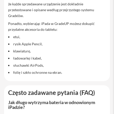
o
że każde sprzedawane urządzenie jest dokładnie
1
1
przetestowane i opisane według przejrzystego systemu
Grade'ów.
i
P
Ponadto, wybierając iPada w GradeUP możesz dokupić
a
przydatne akcesoria do tabletu:
d
P
etui,
r
rysik Apple Pencil,
o
1
klawiaturę,
2
,
ładowarkę i kabel,
9
słuchawki AirPods,
i
folię i szkło ochronne na ekran.
P
a
d
P
Często zadawane pytania (FAQ)
r
o
Jak długo wytrzyma bateria w odnowionym
1
3
iPadzie?