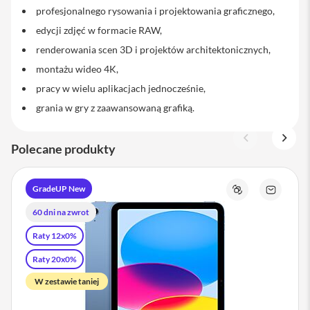
m
profesjonalnego rysowania i projektowania graficznego,
y
c
edycji zdjęć w formacie RAW,
z
e
renderowania scen 3D i projektów architektonicznych,
d
montażu wideo 4K,
o
i
pracy w wielu aplikacjach jednocześnie,
P
h
grania w gry z zaawansowaną grafiką.
o
n
e
Polecane produkty
S
e
GradeUP New
r
Porównaj
email
v
60 dni na zwrot
i
c
Raty 12x0%
e
P
Raty 20x0%
a
c
W zestawie taniej
k
i