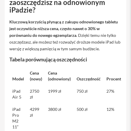
zaoszczędzisz na odnowionym
s
iPadzie?
i
l
a
Kluczową korzyścią płynącą z zakupu odnowionego tabletu
n
jest oczywiście niższa cena, często nawet o 30% w
i
e
porównaniu do nowego egzemplarza
. Dzięki temu nie tylko
oszczędzasz, ale możesz też rozważyć droższe modele iPad lub
E
wersję z większą pamięcią w tym samym budżecie.
t
u
Tabela porównującą oszczędności
i
P
Cena
Cena
o
Model
(nowy)
(odnowiony)
Oszczędność
Procent
k
r
o
iPad
2750
1999 zł
750 zł
27%
w
Air 5
zł
c
e
iPad
4299
3800 zł
500 zł
12%
i
Pro
zł
t
o
M2
r
11”
b