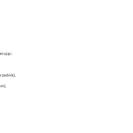
erując:
rzednik),
mm),