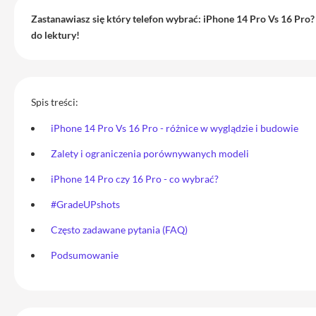
i
adaptery
Zastanawiasz się który telefon wybrać: iPhone 14 Pro Vs 16 Pr
do lektury!
Ładowarki
i
zasilanie
Etui
Spis treści:
Pokrowce
iPhone 14 Pro Vs 16 Pro - różnice w wyglądzie i budowie
i
torby
Zalety i ograniczenia porównywanych modeli
Plecaki
iPhone 14 Pro czy 16 Pro - co wybrać?
Service
#GradeUPshots
Pack
Mac
Często zadawane pytania (FAQ)
iPhone
Podsumowanie
iPhone
17
Pro