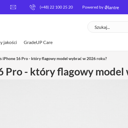
[
(+48) 22 100 25 20
Powered by
e
m
Szukaj
a
i
l
y jakości
GradeUP Care
p
r
o
s iPhone 16 Pro - który flagowy model wybrać w 2026 roku?
t
6 Pro - który flagowy model
e
c
t
e
d
]