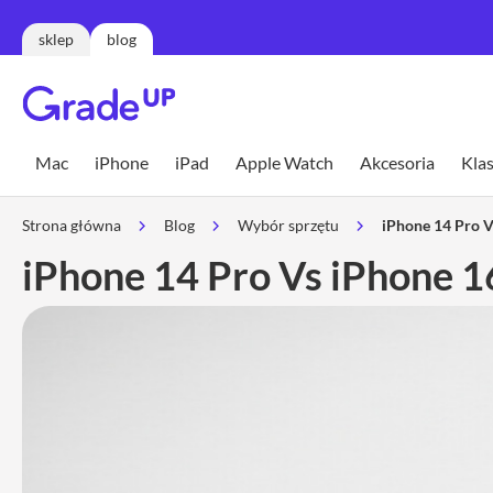
sklep
blog
Mac
MacBook
Mac
iPhone
iPad
Apple Watch
Akcesoria
Klas
Neo
MacBook
Strona główna
Blog
Wybór sprzętu
iPhone 14 Pro V
Air
iPhone 14 Pro Vs iPhone 1
MacBook
Air
13
MacBook
Air
15
MacBook
Pro
MacBook