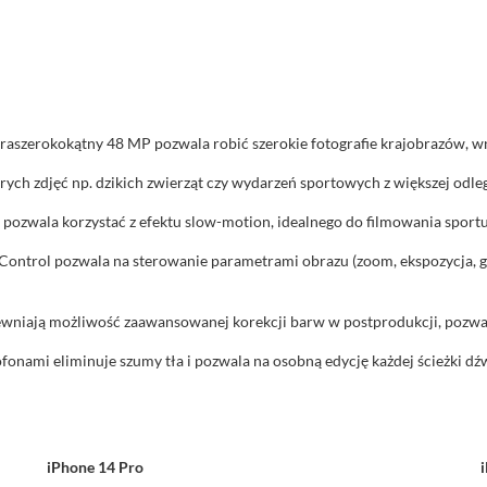
aszerokokątny 48 MP pozwala robić szerokie fotografie krajobrazów, wnęt
ych zdjęć np. dzikich zwierząt czy wydarzeń sportowych z większej odległ
s pozwala korzystać z efektu slow-motion, idealnego do filmowania sport
Control pozwala na sterowanie parametrami obrazu (zoom, ekspozycja, gł
ewniają możliwość zaawansowanej korekcji barw w postprodukcji, pozwal
fonami eliminuje szumy tła i pozwala na osobną edycję każdej ścieżki dź
iPhone 14 Pro