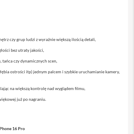
rz czy grup ludzi z wyraźnie większą ilością detali,
ości bez utraty jakości,
u, tańca czy dynamicznych scen,
ębia ostrości itp) jednym palcem i szybkie uruchamianie kamery,
ając na większą kontrolę nad wyglądem filmu,
więkowej już po nagraniu.
iPhone 16 Pro