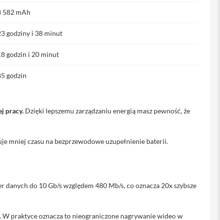
3 582 mAh
23 godziny i 38 minut
18 godzin i 20 minut
85 godzin
j pracy.
Dzięki lepszemu zarządzaniu energią masz pewność, że
je mniej czasu na bezprzewodowe uzupełnienie baterii.
fer danych do 10 Gb/s względem 480 Mb/s, co oznacza 20x szybsze
. W praktyce oznacza to nieograniczone nagrywanie wideo w