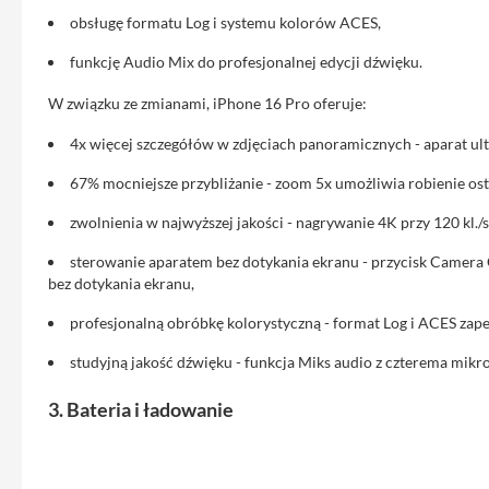
Etui
obsługę formatu Log i systemu kolorów ACES,
iPhone
funkcję Audio Mix do profesjonalnej edycji dźwięku.
Folie
i
W związku ze zmianami, iPhone 16 Pro oferuje:
szkła
ochronne
4x więcej szczegółów w zdjęciach panoramicznych - aparat ultr
Portfel
67% mocniejsze przybliżanie - zoom 5x umożliwia robienie ostr
MagSafe
zwolnienia w najwyższej jakości - nagrywanie 4K przy 120 kl./
Uchwyty
do
sterowanie aparatem bez dotykania ekranu - przycisk Camera 
iPhone
bez dotykania ekranu,
Pasek
profesjonalną obróbkę kolorystyczną - format Log i ACES zap
na
studyjną jakość dźwięku - funkcja Miks audio z czterema mikro
ramię
Torba
3. Bateria i ładowanie
na
iPhone
Smycze