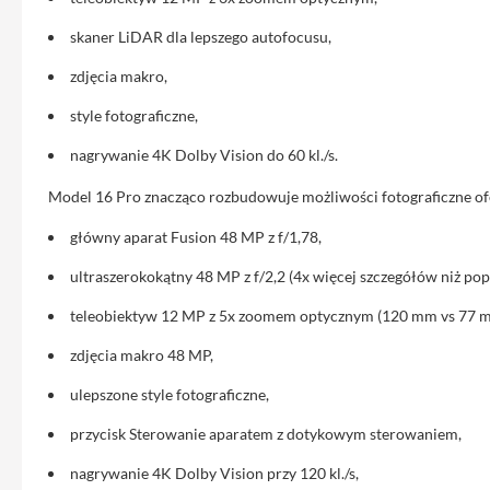
iPhone
skaner LiDAR dla lepszego autofocusu,
13
Pro
zdjęcia makro,
Max
style fotograficzne,
Akcesoria
iPhone
nagrywanie 4K Dolby Vision do 60 kl./s.
AirTag
Model 16 Pro znacząco rozbudowuje możliwości fotograficzne of
Ładowarki
główny aparat Fusion 48 MP z f/1,78,
iPhone
Kable
ultraszerokokątny 48 MP z f/2,2 (4x więcej szczegółów niż pop
i
teleobiektyw 12 MP z 5x zoomem optycznym (120 mm vs 77 
adaptery
zdjęcia makro 48 MP,
Powerbank
do
ulepszone style fotograficzne,
iPhone
przycisk Sterowanie aparatem z dotykowym sterowaniem,
Słuchawki
iPhone
nagrywanie 4K Dolby Vision przy 120 kl./s,