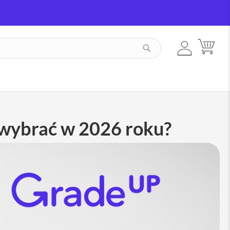
ZALOGUJ
MÓJ
SZUKAJ
SIĘ
 wybrać w 2026 roku?