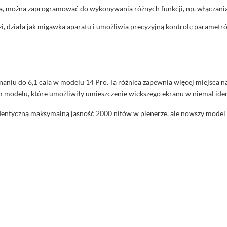
ia, można zaprogramować do wykonywania różnych funkcji, np. włączania 
 działa jak migawka aparatu i umożliwia precyzyjną kontrolę parametrów 
aniu do 6,1 cala w modelu 14 Pro. Ta różnica zapewnia więcej miejsca na 
ym modelu, które umożliwiły umieszczenie większego ekranu w niemal i
identyczną maksymalną jasność 2000 nitów w plenerze, ale nowszy model 