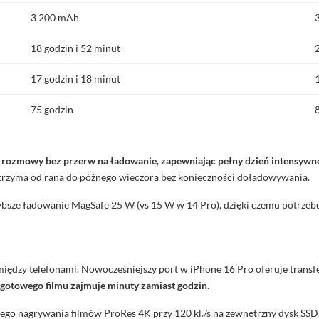
3 200 mAh
18 godzin i 52 minut
17 godzin i 18 minut
75 godzin
rozmowy bez przerw na ładowanie, zapewniając pełny dzień intensywne
trzyma od rana do późnego wieczora bez konieczności doładowywania.
ybsze ładowanie MagSafe 25 W (vs 15 W w 14 Pro), dzięki czemu potrzebu
c między telefonami. Nowocześniejszy port w iPhone 16 Pro oferuje trans
 gotowego filmu zajmuje minuty zamiast godzin.
ego nagrywania filmów ProRes 4K przy 120 kl./s na zewnętrzny dysk SSD