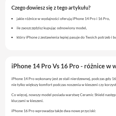
iPhone
17
Czego dowiesz się z tego artykułu?
Pro
Max
jakie różnice w wydajności oferują iPhone 14 Pro i 16 Pro,
iPhone
ile zaoszczędzisz kupując odnowiony model,
17
który iPhone z zestawienia lepiej pasuje do Twoich potrzeb i b
iPhone
16
Pro
iPhone
iPhone 14 Pro Vs 16 Pro - różnice w 
16
Plus
iPhone 14 Pro wykonany jest ze stali nierdzewnej, podczas gdy 1
iPhone
nie tylko większy komfort podczas noszenia w kieszeni czy korzys
15
Pro
Co więcej, nowszy model posiada warstwę Ceramic Shield następnej
iPhone
kluczami w kieszeni.
15
Pro
iPhone 16 Pro wprowadza także dwa nowe przyciski: