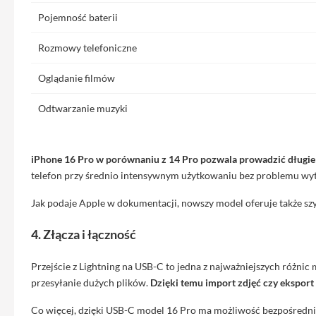
do
Pojemność baterii
iPhone
Rozmowy telefoniczne
Service
Pack
Oglądanie filmów
iPhone
iPad
Odtwarzanie muzyki
iPad
Air
iPad
iPhone 16 Pro w porównaniu z 14 Pro pozwala prowadzić długie 
Air
telefon przy średnio intensywnym użytkowaniu bez problemu wy
11
Jak podaje Apple w dokumentacji, nowszy model oferuje także sz
iPad
Air
4. Złącza i łączność
13
iPad
Przejście z Lightning na USB-C to jedna z najważniejszych różni
Pro
przesyłanie dużych plików.
Dzięki temu import zdjęć czy eksport
iPad
Co więcej, dzięki USB-C model 16 Pro ma możliwość bezpośredni
Pro