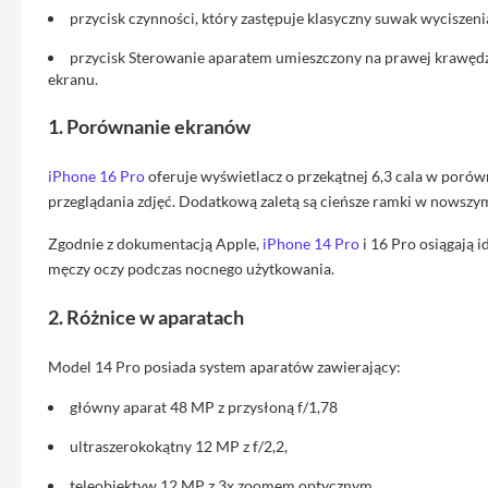
Max
przycisk czynności, który zastępuje klasyczny suwak wyciszen
iPhone
przycisk Sterowanie aparatem umieszczony na prawej krawędzi,
15
ekranu.
iPhone
15
1. Porównanie ekranów
Plus
iPhone 16 Pro
oferuje wyświetlacz o przekątnej 6,3 cala w porówn
iPhone
14
przeglądania zdjęć. Dodatkową zaletą są cieńsze ramki w nowsz
Pro
Zgodnie z dokumentacją Apple,
iPhone 14 Pro
i 16 Pro osiągają 
iPhone
męczy oczy podczas nocnego użytkowania.
14
Pro
2. Różnice w aparatach
Max
iPhone
Model 14 Pro posiada system aparatów zawierający:
13
główny aparat 48 MP z przysłoną f/1,78
iPhone
ultraszerokokątny 12 MP z f/2,2,
13
Pro
teleobiektyw 12 MP z 3x zoomem optycznym,