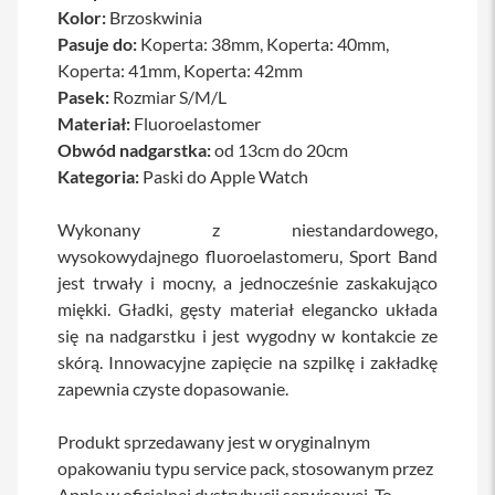
Kolor:
Brzoskwinia
a
b
Pasuje do:
Koperta: 38mm, Koperta: 40mm,
l
Koperta: 41mm, Koperta: 42mm
e
i
Pasek:
Rozmiar S/M/L
a
Materiał:
Fluoroelastomer
d
Obwód nadgarstka:
od 13cm do 20cm
a
p
Kategoria:
Paski do Apple Watch
t
e
r
Wykonany z niestandardowego,
y
wysokowydajnego fluoroelastomeru, Sport Band
jest trwały i mocny, a jednocześnie zaskakująco
Ł
a
miękki. Gładki, gęsty materiał elegancko układa
d
się na nadgarstku i jest wygodny w kontakcie ze
o
w
skórą. Innowacyjne zapięcie na szpilkę i zakładkę
a
zapewnia czyste dopasowanie.
r
k
i
Produkt sprzedawany jest w oryginalnym
i
opakowaniu typu service pack, stosowanym przez
z
a
Apple w oficjalnej dystrybucji serwisowej. To