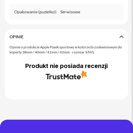
o
M
Opakowanie (pudełko)
a
:
Serwisowe
x
i
P
OPINIE
h
o
Opinie o produkcie Apple Pasek sportowy w kolorze brzoskwiniowym do
n
koperty 38mm / 40mm / 41mm / 42mm - rozmiar S/M/L
e
1
Produkt nie posiada recenzji
7
i
P
h
o
n
e
1
6
P
r
o