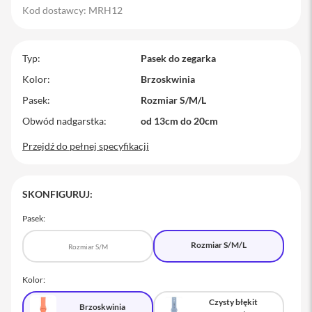
Kod dostawcy: MRH12
M
a
c
B
Typ
Pasek do zegarka
o
o
Kolor
Brzoskwinia
k
Pasek
Rozmiar S/M/L
P
r
Obwód nadgarstka
od 13cm do 20cm
o
Przejdź do pełnej specyfikacji
M
a
c
B
SKONFIGURUJ:
o
o
Pasek:
k
P
Rozmiar S/M/L
r
Rozmiar S/M
o
1
Kolor:
4
Czysty błękit
Brzoskwinia
M