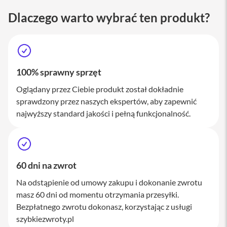
M
a
Dlaczego warto wybrać ten produkt?
c
S
t
u
d
i
100% sprawny sprzęt
o
Oglądany przez Ciebie produkt został dokładnie
A
sprawdzony przez naszych ekspertów, aby zapewnić
k
najwyższy standard jakości i pełną funkcjonalność.
c
e
s
o
r
i
60 dni na zwrot
a
M
Na odstąpienie od umowy zakupu i dokonanie zwrotu
a
masz 60 dni od momentu otrzymania przesyłki.
c
Bezpłatnego zwrotu dokonasz, korzystając z usługi
K
szybkiezwroty.pl
l