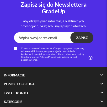
Zapisz się do Newslettera
i
GradeUp
P
h
o
aby otrzymywać informacje o aktualnych
n
promocjach, okazjach i najlepszych ofertach.
e
1
6
ZAPISZ
P
l
Chcę otrzymywać Newsletter. Chcę otrzymywać na podany
u
adres e-mail informacje o promocjach, nowościach,
s
konkursach, specjalnych rabatach. Zapoznałem się z treścią
Regulaminu oraz Polityki Prywatności i akceptuję ich
postanowienia.
i
P
h
INFORMACJE
o
n
POMOC I OBSŁUGA
e
1
TWOJE KONTO
5
P
KATEGORIE
r
o