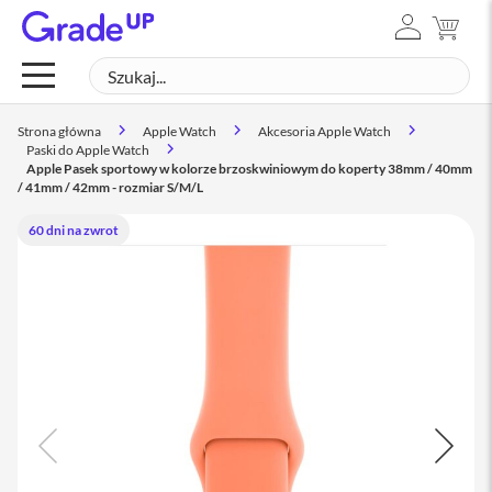
ZALOGUJ
MÓJ
Mac
SIĘ
Szukaj
SZUK
M
a
c
Strona główna
Apple Watch
Akcesoria Apple Watch
B
Paski do Apple Watch
o
Apple Pasek sportowy w kolorze brzoskwiniowym do koperty 38mm / 40mm
o
/ 41mm / 42mm - rozmiar S/M/L
k
N
60 dni na zwrot
e
o
M
a
c
B
o
o
k
A
i
r