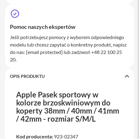
a
w
i
a
t
Pomoc naszych ekspertów
u
r
Jeśli potrzebujesz pomocy z wyborem odpowiedniego
y
modelu lub chcesz zapytać o konkretny produkt, napisz
do nas:
[email protected]
lub zadzwoń +48 22 100 25
M
y
20.
s
z
k
OPIS PRODUKTU
i
G
Apple Pasek sportowy w
ł
kolorze brzoskwiniowym do
a
d
koperty 38mm / 40mm / 41mm
z
/ 42mm - rozmiar S/M/L
i
k
i
Kod producenta:
923-02347
K