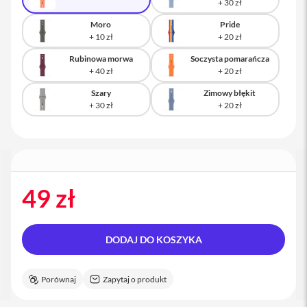
a
c
Moro
Pride
B
o
o
Rubinowa morwa
Soczysta pomarańcza
k
P
r
Szary
Zimowy błękit
o
1
6
i
M
a
c
49 zł
M
a
c
DODAJ DO KOSZYKA
m
i
n
Porównaj
Zapytaj o produkt
i