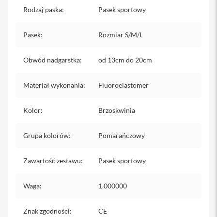
iPhone
Rodzaj paska
:
Pasek sportowy
i
Pasek
P
:
Rozmiar S/M/L
h
o
Obwód nadgarstka
:
od 13cm do 20cm
n
e
1
Materiał wykonania
:
Fluoroelastomer
7
P
r
Kolor
:
Brzoskwinia
o
i
Grupa kolorów
:
Pomarańczowy
P
h
o
Zawartość zestawu
:
Pasek sportowy
n
e
1
Waga
:
1.000000
7
P
r
Znak zgodności
:
CE