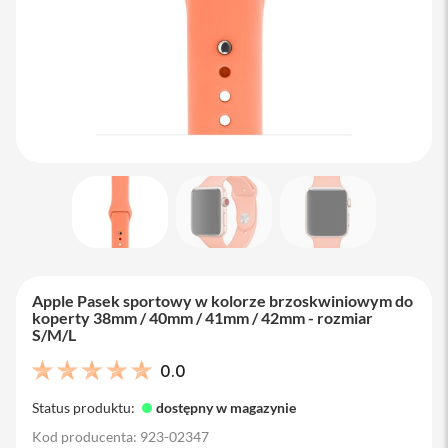
M
a
c
B
o
o
k
A
i
r
1
3
M
a
c
B
Apple Pasek sportowy w kolorze brzoskwiniowym do
o
koperty 38mm / 40mm / 41mm / 42mm - rozmiar
o
S/M/L
k
A
0.0
i
r
Status produktu:
dostępny w magazynie
1
5
Kod producenta: 923-02347