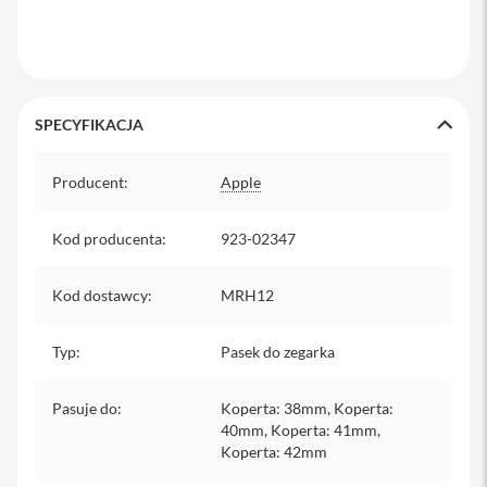
y
P
l
e
c
SPECYFIKACJA
a
k
Specyfikacja
i
Producent
:
Apple
S
e
Kod producenta
:
923-02347
r
v
i
Kod dostawcy
:
MRH12
c
e
P
Typ
:
Pasek do zegarka
a
c
k
Pasuje do
:
Koperta: 38mm, Koperta:
M
40mm, Koperta: 41mm,
a
Koperta: 42mm
c