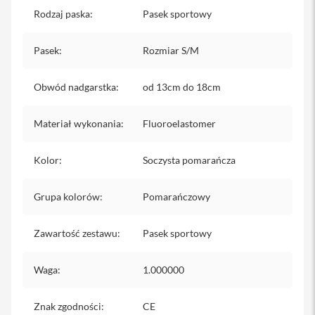
iPhone
Rodzaj paska
:
Pasek sportowy
i
Pasek
P
:
Rozmiar S/M
h
o
Obwód nadgarstka
:
od 13cm do 18cm
n
e
1
Materiał wykonania
:
Fluoroelastomer
7
P
r
Kolor
:
Soczysta pomarańcza
o
i
Grupa kolorów
:
Pomarańczowy
P
h
o
Zawartość zestawu
:
Pasek sportowy
n
e
1
Waga
:
1.000000
7
P
r
Znak zgodności
:
CE