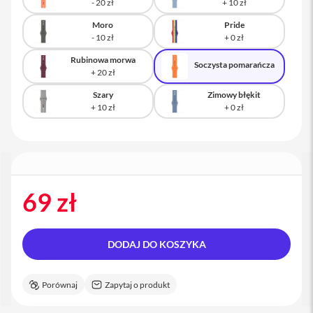
a
c
Moro
Pride
B
o
o
Rubinowa morwa
Soczysta pomarańcza
k
P
r
Szary
Zimowy błękit
o
1
6
i
M
a
c
69 zł
M
a
c
DODAJ DO KOSZYKA
m
i
n
Porównaj
Zapytaj o produkt
i