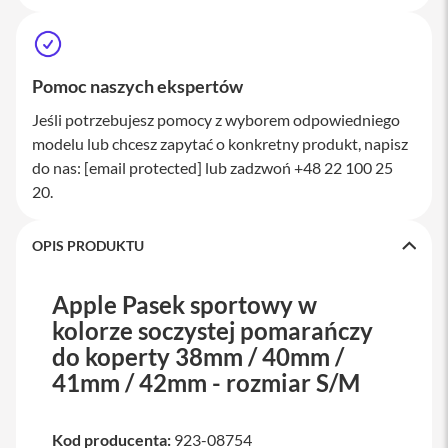
a
w
i
a
t
Pomoc naszych ekspertów
u
r
Jeśli potrzebujesz pomocy z wyborem odpowiedniego
y
modelu lub chcesz zapytać o konkretny produkt, napisz
do nas:
[email protected]
lub zadzwoń +48 22 100 25
M
y
20.
s
z
k
OPIS PRODUKTU
i
G
Apple Pasek sportowy w
ł
kolorze soczystej pomarańczy
a
d
do koperty 38mm / 40mm /
z
41mm / 42mm - rozmiar S/M
i
k
i
Kod producenta:
923-08754
K