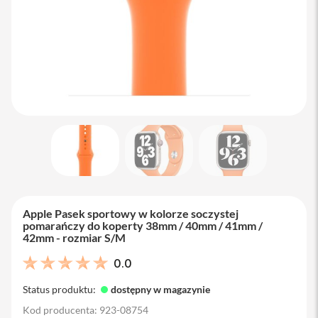
M
a
c
B
o
o
k
A
i
r
1
3
M
a
c
B
Apple Pasek sportowy w kolorze soczystej
o
pomarańczy do koperty 38mm / 40mm / 41mm /
o
42mm - rozmiar S/M
k
A
0.0
i
r
Status produktu:
dostępny w magazynie
1
5
Kod producenta: 923-08754