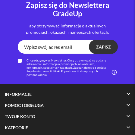
Zapisz się do Newslettera
i
GradeUp
P
h
o
aby otrzymywać informacje o aktualnych
n
promocjach, okazjach i najlepszych ofertach.
e
1
6
ZAPISZ
P
l
Chcę otrzymywać Newsletter. Chcę otrzymywać na podany
u
adres e-mail informacje o promocjach, nowościach,
konkursach, specjalnych rabatach. Zapoznałem się z treścią
s
Regulaminu oraz Polityki Prywatności i akceptuję ich
postanowienia.
i
P
h
INFORMACJE
o
n
POMOC I OBSŁUGA
e
1
TWOJE KONTO
5
P
KATEGORIE
r
o