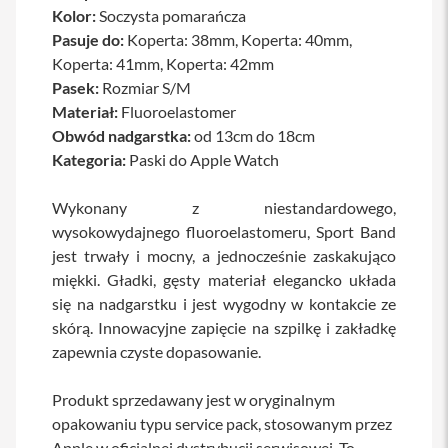
Kolor:
Soczysta pomarańcza
a
b
Pasuje do:
Koperta: 38mm, Koperta: 40mm,
l
Koperta: 41mm, Koperta: 42mm
e
i
Pasek:
Rozmiar S/M
a
Materiał:
Fluoroelastomer
d
Obwód nadgarstka:
od 13cm do 18cm
a
p
Kategoria:
Paski do Apple Watch
t
e
r
Wykonany z niestandardowego,
y
wysokowydajnego fluoroelastomeru, Sport Band
jest trwały i mocny, a jednocześnie zaskakująco
Ł
a
miękki. Gładki, gęsty materiał elegancko układa
d
się na nadgarstku i jest wygodny w kontakcie ze
o
w
skórą. Innowacyjne zapięcie na szpilkę i zakładkę
a
zapewnia czyste dopasowanie.
r
k
i
Produkt sprzedawany jest w oryginalnym
i
opakowaniu typu service pack, stosowanym przez
z
a
Apple w oficjalnej dystrybucji serwisowej. To