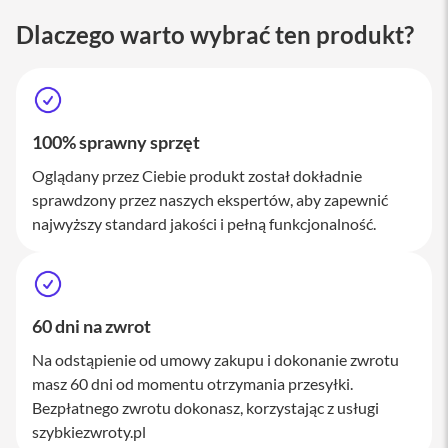
M
a
Dlaczego warto wybrać ten produkt?
c
S
t
u
d
i
100% sprawny sprzęt
o
Oglądany przez Ciebie produkt został dokładnie
A
sprawdzony przez naszych ekspertów, aby zapewnić
k
najwyższy standard jakości i pełną funkcjonalność.
c
e
s
o
r
i
60 dni na zwrot
a
M
Na odstąpienie od umowy zakupu i dokonanie zwrotu
a
masz 60 dni od momentu otrzymania przesyłki.
c
Bezpłatnego zwrotu dokonasz, korzystając z usługi
K
szybkiezwroty.pl
l