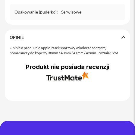
o
M
Opakowanie (pudełko)
a
:
Serwisowe
x
i
P
OPINIE
h
o
Opinie o produkcie Apple Pasek sportowy w kolorze soczystej
n
pomarańczy do koperty 38mm / 40mm / 41mm / 42mm - rozmiar S/M
e
1
Produkt nie posiada recenzji
7
i
P
h
o
n
e
1
6
P
r
o