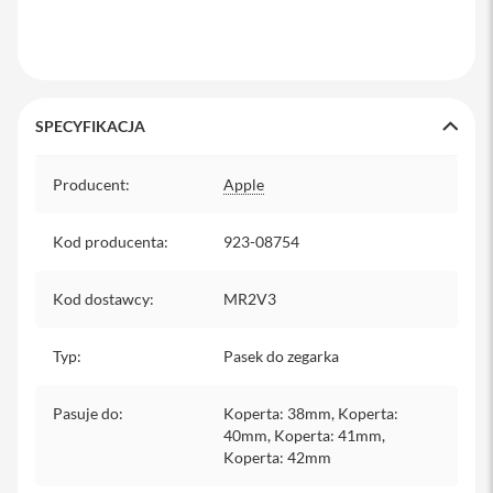
y
P
l
e
c
SPECYFIKACJA
a
k
Specyfikacja
i
Producent
:
Apple
S
e
Kod producenta
:
923-08754
r
v
i
Kod dostawcy
:
MR2V3
c
e
P
Typ
:
Pasek do zegarka
a
c
k
Pasuje do
:
Koperta: 38mm, Koperta:
M
40mm, Koperta: 41mm,
a
Koperta: 42mm
c