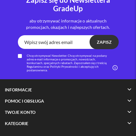
GradeUp
i
P
h
aby otrzymywać informacje o aktualnych
o
promocjach, okazjach i najlepszych ofertach.
n
e
1
ZAPISZ
6
P
Chcę otrzymywać Newsletter. Chcę otrzymywać na podany
l
adres e-mail informacje o promocjach, nowościach,
u
konkursach, specjalnych rabatach. Zapoznałem się z treścią
Regulaminu oraz Polityki Prywatności i akceptuję ich
s
postanowienia.
i
P
INFORMACJE
h
o
POMOC I OBSŁUGA
n
e
TWOJE KONTO
1
5
KATEGORIE
P
r
o