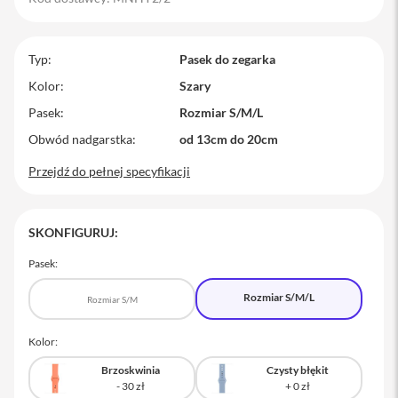
M
a
c
Typ
Pasek do zegarka
B
o
Kolor
Szary
o
Pasek
Rozmiar S/M/L
k
P
Obwód nadgarstka
od 13cm do 20cm
r
o
Przejdź do pełnej specyfikacji
M
a
c
SKONFIGURUJ:
B
o
Pasek:
o
k
Rozmiar S/M/L
P
Rozmiar S/M
r
o
Kolor:
1
4
Brzoskwinia
Czysty błękit
M