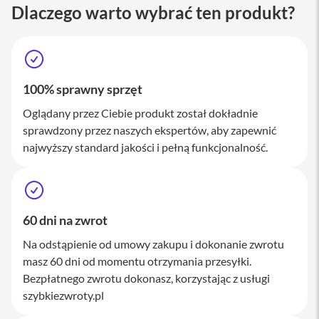
M
Dlaczego warto wybrać ten produkt?
a
c
S
t
u
d
100% sprawny sprzęt
i
o
Oglądany przez Ciebie produkt został dokładnie
sprawdzony przez naszych ekspertów, aby zapewnić
A
najwyższy standard jakości i pełną funkcjonalność.
k
c
e
s
o
r
60 dni na zwrot
i
a
Na odstąpienie od umowy zakupu i dokonanie zwrotu
M
masz 60 dni od momentu otrzymania przesyłki.
a
Bezpłatnego zwrotu dokonasz, korzystając z usługi
c
szybkiezwroty.pl
K
l